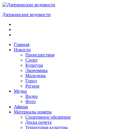
Skip
to
Дзержинские ведомости
content
ОБЩЕСТВЕННО-
ПОЛИТИЧЕСКАЯ
ГОРОДСКАЯ
ГАЗЕТА
Главная
Новости
Происшествия
Спорт
Культура
Экономика
Молодежь
Город
Регион
Медиа
Видео
Фото
Афиша
Материалы номера
Спортивное обозрение
Доска почета
Территория культуры