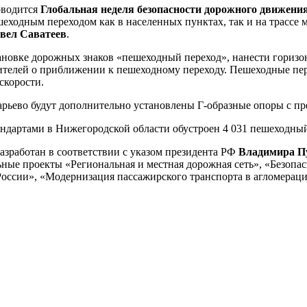
оводится
Глобальная неделя безопасности дорожного движени
шеходным переходом как в населенных пунктах, так и на трассе
вел Саватеев
.
овке дорожных знаков «пешеходный переход», нанести горизонт
ителей о приближении к пешеходному переходу. Пешеходные пе
скорости.
карьево будут дополнительно установлены Г-образные опоры с 
андартами в Нижегородской области обустроен 4 031 пешеходный
азработан в соответствии с указом президента РФ
Владимира П
ьные проекты «Региональная и местная дорожная сеть», «Безоп
ссии», «Модернизация пассажирского транспорта в агломерация