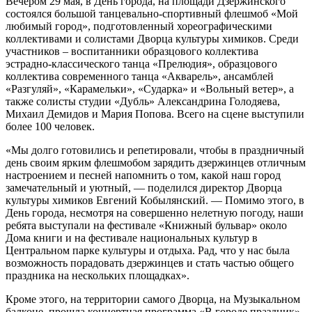
Вечером 29 мая, в День города, на площади Дзержинского
состоялся большой танцевально-спортивный флешмоб «Мой
любимый город», подготовленный хореографическими
коллективами и солистами Дворца культуры химиков. Среди
участников – воспитанники образцового коллектива
эстрадно-классического танца «Прелюдия», образцового
коллектива современного танца «Акварель», ансамблей
«Разгуляй», «Карамельки», «Сударка» и «Вольный ветер», а
также солисты студии «Дубль» Александрина Голодяева,
Михаил Демидов и Мария Попова. Всего на сцене выступили
более 100 человек.
«Мы долго готовились и репетировали, чтобы в праздничный
день своим ярким флешмобом зарядить дзержинцев отличным
настроением и песней напомнить о том, какой наш город
замечательный и уютный, — поделился директор Дворца
культуры химиков Евгений Кобылянский. — Помимо этого, в
День города, несмотря на совершенно нелетную погоду, наши
ребята выступали на фестивале «Книжный бульвар» около
Дома книги и на фестивале национальных культур в
Центральном парке культуры и отдыха. Рад, что у нас была
возможность порадовать дзержинцев и стать частью общего
праздника на нескольких площадках».
Кроме этого, на территории самого Дворца, на Музыкальном
балконе, прошла концертная программа «В городе праздник».