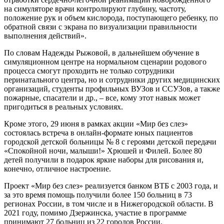
на симуляторе врачи контролируют глубину, частоту,
положение рук и объем кислорода, поступающего ребенку, по
обратной связи с экрана по визуализации правильности
выполнения действий».
По словам Надежды Рыжовой, в дальнейшем обучение в
симуляционном центре на нормальном сценарии родового
процесса смогут проходить не только сотрудники
перинатального центра, но и сотрудники других медицинских
организаций, студенты профильных ВУЗов и ССУЗов, а также
пожарные, спасатели и др., – все, кому этот навык может
пригодиться в реальных условиях.
Кроме этого, 29 июня в рамках акции «Мир без слез»
состоялась встреча в онлайн-формате юных пациентов
городской детской больницы № 8 с героями детской передачи
«Спокойной ночи, малыши!» Хрюшей и Филей. Более 80
детей получили в подарок яркие наборы для рисования и,
конечно, отличное настроение.
Проект «Мир без слез» реализуется банком ВТБ с 2003 года, и
за это время помощь получили более 150 больниц в 73
регионах России, в том числе и в Нижегородской области. В
2021 году, помимо Дзержинска, участие в программе
принимают 27 больниц из 22 городов России.