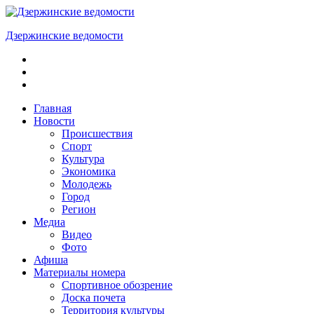
Skip
to
Дзержинские ведомости
content
ОБЩЕСТВЕННО-
ПОЛИТИЧЕСКАЯ
ГОРОДСКАЯ
ГАЗЕТА
Главная
Новости
Происшествия
Спорт
Культура
Экономика
Молодежь
Город
Регион
Медиа
Видео
Фото
Афиша
Материалы номера
Спортивное обозрение
Доска почета
Территория культуры