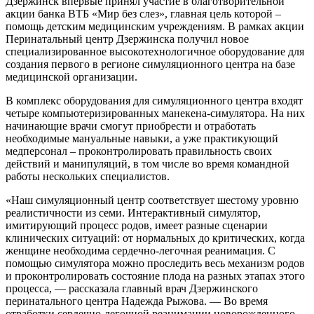
Дзержинск впервые принял участие в благотворительной
акции банка ВТБ «Мир без слез», главная цель которой –
помощь детским медицинским учреждениям. В рамках акции
Перинатальный центр Дзержинска получил новое
специализированное высокотехнологичное оборудование для
создания первого в регионе симуляционного центра на базе
медицинской организации.
В комплекс оборудования для симуляционного центра входят
четыре компьютеризированных манекена-симулятора. На них
начинающие врачи смогут приобрести и отработать
необходимые мануальные навыки, а уже практикующий
медперсонал – проконтролировать правильность своих
действий и манипуляций, в том числе во время командной
работы нескольких специалистов.
«Наш симуляционный центр соответствует шестому уровню
реалистичности из семи. Интерактивный симулятор,
имитирующий процесс родов, имеет разные сценарии
клинических ситуаций: от нормальных до критических, когда
женщине необходима сердечно-легочная реанимация. С
помощью симулятора можно проследить весь механизм родов
и проконтролировать состояние плода на разных этапах этого
процесса, — рассказала главный врач Дзержинского
перинатального центра Надежда Рыжова. — Во время
отработки сердечно-легочной реанимации новорожденного