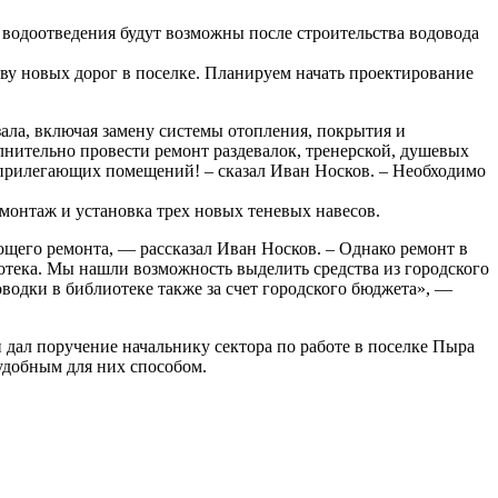
 водоотведения будут возможны после строительства водовода
ву новых дорог в поселке. Планируем начать проектирование
ала, включая замену системы отопления, покрытия и
лнительно провести ремонт раздевалок, тренерской, душевых
т прилегающих помещений! – сказал Иван Носков. – Необходимо
емонтаж и установка трех новых теневых навесов.
щего ремонта, — рассказал Иван Носков. – Однако ремонт в
отека. Мы нашли возможность выделить средства из городского
оводки в библиотеке также за счет городского бюджета», —
дал поручение начальнику сектора по работе в поселке Пыра
добным для них способом.