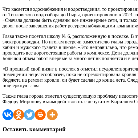
Что касается водоснабжения и водоотведения, то проектирова
от Тепловского водозабора до Пыры, ориентировочно в 2023 го
«Сначала должны быть сделаны все инженерные сети, и только
дорог после завершения работ ресурсоснабжающими компания
Глава также посетил школу № 6, расположенную в поселке. В 
электропроводки. По итогам встречи заместителю главы город
кабин и мужского туалета в школе. «Это неправильно, что ре
проводить все дорогостоящие работы в комплексе. Дети должн
Большой объем работ впервые за много лет выполняется и в де
«В прошлый свой визит в поселок я отметил неудовлетворител
помещении нецелесообразен, пока не отремонтирована кровля 
бюджета на ремонт кровли, он будет сделан до конца лета. Сл
подчеркнул глава.
Также глава города отметил существующую проблему недостато
Федору Миронову взаимодействовать с депутатом Кириллом С
Оставить комментарий