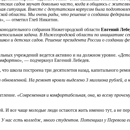
тских садов звучат довольно часто, когда я общаюсь с жителям
ая ситуация. Вместе с депутатским корпусом была подготовле
кой области. Мы очень рады, что решение о создании федераль
а»,
— отметил Глеб Никитин.
аконодательного собрания Нижегородской области
Евгений Лебе
 непосильная задача. В Нижегородской области по инициативе с
кол и детских садов. Решение президента России о создании ф
ельных учреждений ведется активно и на должном уровне.
«Детс
комфортно»,
— подчеркнул Евгений Лебедев.
, что школа построена три десятилетия назад, капитального ремон
 обновленной. На ремонт кровли выделено 3 миллиона рублей, а н
атление.
«Современная и комфортабельная, она, ко всему прочему,
й. И все чаще молодые люди остаются жить именно тут, а не пер
У нас есть колледж, много студентов. Потенциал у Перевоза е