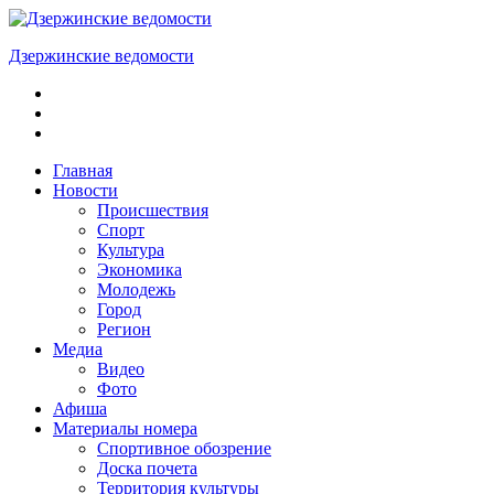
Skip
to
Дзержинские ведомости
content
ОБЩЕСТВЕННО-
ПОЛИТИЧЕСКАЯ
ГОРОДСКАЯ
ГАЗЕТА
Главная
Новости
Происшествия
Спорт
Культура
Экономика
Молодежь
Город
Регион
Медиа
Видео
Фото
Афиша
Материалы номера
Спортивное обозрение
Доска почета
Территория культуры