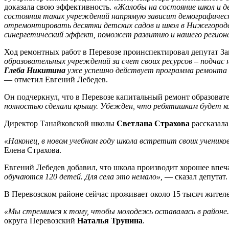
доказала свою эффективность.
«Жалобы на состояние школ и де
состояния таких учреждений напрямую зависит демографическ
отремонтировать десятки детских садов и школ в Нижегородс
синергетический эффект, поможет развитию и нашего регион
Ход ремонтных работ в Перевозе проинспектировал депутат З
образовательных учреждений за счет своих ресурсов – подчас
Глеба Никитина
уже успешно действует программа ремонта ш
— отметил Евгений Лебедев.
Он подчеркнул, что в Перевозе капитальный ремонт образоват
полностью сделали крышу. Убежден, что ребятишкам будет 
Директор Танайковской школы
Светлана Страхова
рассказала
«Наконец, в новом учебном году школа встретит своих учеников
Елена Страхова.
Евгений Лебедев добавил, что школа производит хорошее впеч
обучаются 120 детей. Для села это немало»,
— сказал депутат.
В Перевозском районе сейчас проживает около 15 тысяч жителе
«Мы стремимся к тому, чтобы молодежь оставалась в районе. 
округа Перевозский
Наталья Трунина
.