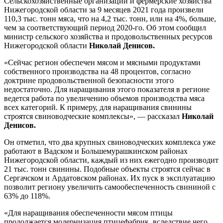
Сельскохозяйственные организации и фермерские хозяйства
Нижегородской области за 9 месяцев 2021 года произвели
110,3 тыс. тонн мяса, что на 4,2 тыс. тонн, или на 4%, больше,
чем за соответствующий период 2020-го. Об этом сообщил
министр сельского хозяйства и продовольственных ресурсов
Нижегородской области
Николай Денисов.
«Сейчас регион обеспечен мясом и мясными продуктами
собственного производства на 48 процентов, согласно
доктрине продовольственной безопасности этого
недостаточно. Для наращивания этого показателя в регионе
ведется работа по увеличению объемов производства мяса
всех категорий. К примеру, для наращивания свинины
строятся свиноводческие комплексы», — рассказал
Николай
Денисов.
Он отметил, что два крупных свиноводческих комплекса уже
работают в Вадском и Большемурашкинском районах
Нижегородской области, каждый из них ежегодно производит
21 тыс. тонн свинины. Подобные объекты строятся сейчас в
Сергачском и Ардатовском районах. Их пуск в эксплуатацию
позволит региону увеличить самообеспеченность свининой с
63% до 118%.
«Для наращивания обеспеченности мясом птицы
продолжается модернизация птицефабрик, вследствие чего