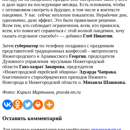
и дало задел на последующие месяцы. Есть основания, чтобы
с оптимизмом смотреть в будущее, в том числе в контексте
пандемии. У нас сейчас неплохие показатели. Нерабочие дни,
однозначно, дали эффект. Это было правильное решение.
Всем тем, кто соблюдает ограничения, всем, кто привился,
всем, кто помогает справиться с этой волной пандемии, хочу
сказать отдельное спасибо!» — добавил
Глеб Никитин
.
Затем
губернатор
по телефону поздравил с праздником
представителей традиционных конфессий – митрополита
Нижегородского и Арзамасского
Георгия
, председателя
Духовного управления мусульман Нижегородской
области
Гаяз-хазрат Закирова
, председателя
«Нижегородской еврейской общины»
Эдуарда Чапрака
,
благочинного старообрядческих приходов Нижнего
Новгорода и Нижегородской области о.
Михаила Шашкова.
Фото: Кирилл Мартынов, pravda-nn.ru
Оставить комментарий
Для отправки комментария вам необходимо
авторизоваться
.