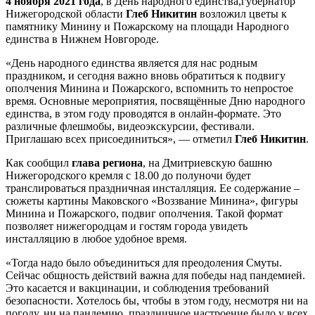
4 ноября 2021 года
, в День народного единства,губернатор
Нижегородской области
Глеб Никитин
возложил цветы к
памятнику Минину и Пожарскому на площади Народного
единства в Нижнем Новгороде.
«День народного единства является для нас родным
праздником, и сегодня важно вновь обратиться к подвигу
ополчения Минина и Пожарского, вспомнить то непростое
время. Основные мероприятия, посвящённые Дню народного
единства, в этом году проводятся в онлайн-формате. Это
различные флешмобы, видеоэкскурсии, фестивали.
Приглашаю всех присоединиться», — отметил
Глеб Никитин
.
Как сообщил
глава региона
, на Дмитриевскую башню
Нижегородского кремля с 18.00 до полуночи будет
транслироваться праздничная инсталляция. Ее содержание –
сюжеты картины Маковского «Воззвание Минина», фигуры
Минина и Пожарского, подвиг ополчения. Такой формат
позволяет нижегородцам и гостям города увидеть
инсталляцию в любое удобное время.
«Тогда надо было объединиться для преодоления Смуты.
Сейчас общность действий важна для победы над пандемией.
Это касается и вакцинации, и соблюдения требований
безопасности. Хотелось бы, чтобы в этом году, несмотря ни на
погоду, ни на пандемию, праздничное настроение было у всех