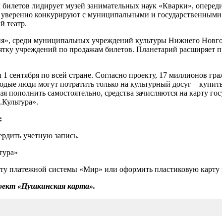
 билетов лидирует музей занимательных наук «Кварки», оперед
я уверенно конкурируют с муниципальными и государственными:
й театр.
ия», среди муниципальных учреждений культуры Нижнего Новго
тку учреждений по продажам билетов. Планетарий расширяет пр
1 сентября по всей стране. Согласно проекту, 17 миллионов гр
лодые люди могут потратить только на культурный досуг – купит
я пополнить самостоятельно, средства зачисляются на карту го
.Культура».
:
дить учетную запись.
тура»
атежной системы «Мир» или оформить пластиковую карту в 
оект «Пушкинская карта».