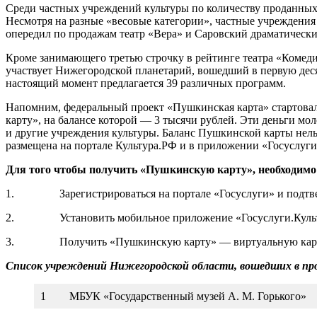
Среди частных учреждений культуры по количеству проданных
Несмотря на разные «весовые категории», частные учреждени
опередил по продажам театр «Вера» и Саровский драматически
Кроме занимающего третью строчку в рейтинге театра «Комед
участвует Нижегородской планетарий, вошедший в первую деся
настоящий момент предлагается 39 различных программ.
Напомним, федеральный проект «Пушкинская карта» стартовал 
карту», на балансе которой — 3 тысячи рублей. Эти деньги мо
и другие учреждения культуры. Баланс Пушкинской карты нельз
размещена на портале Культура.РФ и в приложении «Госуслуги
Для того чтобы получить «Пушкинскую карту», необходимо
1. Зарегистрироваться на портале «Госуслуги» и подтвер
2. Установить мобильное приложение «Госуслуги.Куль
3. Получить «Пушкинскую карту» — виртуальную карту пл
Список учреждений Нижегородской области, вошедших в пр
1
МБУК «Государственный музей А. М. Горького»