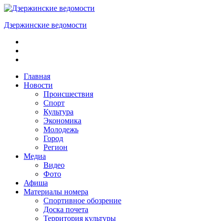
Skip
to
Дзержинские ведомости
content
ОБЩЕСТВЕННО-
ПОЛИТИЧЕСКАЯ
ГОРОДСКАЯ
ГАЗЕТА
Главная
Новости
Происшествия
Спорт
Культура
Экономика
Молодежь
Город
Регион
Медиа
Видео
Фото
Афиша
Материалы номера
Спортивное обозрение
Доска почета
Территория культуры