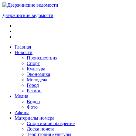
Skip
to
Дзержинские ведомости
content
ОБЩЕСТВЕННО-
ПОЛИТИЧЕСКАЯ
ГОРОДСКАЯ
ГАЗЕТА
Главная
Новости
Происшествия
Спорт
Культура
Экономика
Молодежь
Город
Регион
Медиа
Видео
Фото
Афиша
Материалы номера
Спортивное обозрение
Доска почета
Территория культуры