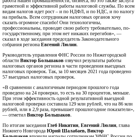
работа нашей промышленности, бизнеса, но это также заслуга
грамотной и эффективной работы налоговой службы. По всем
видам налогов идет рост – и по НДФЛ, и по НДС, и по налогу
на прибыль. Всем сотрудникам налоговых органов хочу
сказать огромное спасибо! Они технологичны,
профессиональны, проводят свою работу требовательно, по-
государственному, при этом нет никаких перегибов», —
сказал в ходе заседания председатель Законодательного
собрания региона
Евгений Люлин
.
Руководитель управления ФНС России по Нижегородской
области
Виктор Большаков
озвучил результаты работы
налоговых органов региона в части проведения выездных
налоговых проверок. Так, за 10 месяцев 2021 года проведено
57 выездных налоговых проверок.
«В сравнении с аналогичным периодом прошлого года
проведено на 24 проверки, то есть на 30 процентов, меньше.
При этом эффективность одной результативной выездной
налоговой проверки составила 129 млн рублей, что на 86 млн
рублей, или в 2,9 раза, превышает прошлогодние показатели»,
— отметил
Виктор Большаков
.
По итогам заседания
Глеб Никитин
,
Евгений Люлин
, глава
Нижнего Новгорода
Юрий Шалабаев, Виктор
Большаков
вручили награды сотрудникам УФНС России по