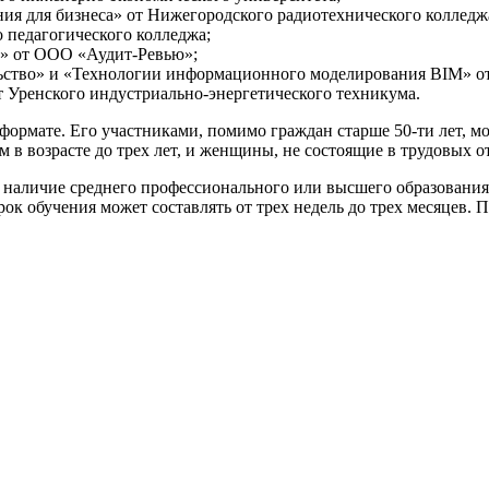
я для бизнеса» от Нижегородского радиотехнического колледж
 педагогического колледжа;
т» от ООО «Аудит-Ревью»;
ство» и «Технологии информационного моделирования BIM» от 
 Уренского индустриально-энергетического техникума.
ормате. Его участниками, помимо граждан старше 50-ти лет, мо
ом в возрасте до трех лет, и женщины, не состоящие в трудовых
о наличие среднего профессионального или высшего образования,
рок обучения может составлять от трех недель до трех месяцев.