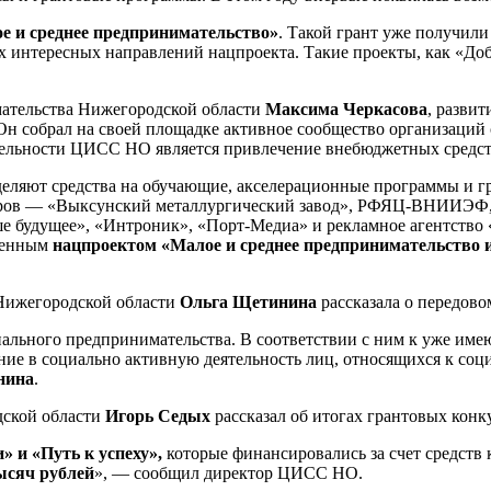
е и среднее предпринимательство»
. Такой грант уже получил
интересных направлений нацпроекта. Такие проекты, как «Добр
ательства Нижегородской области
Максима Черкасова
, разви
 собрал на своей площадке активное сообщество организаций со
ятельности ЦИСС НО является привлечение внебюджетных средст
ляют средства на обучающие, акселерационные программы и гра
еров — «Выксунский металлургический завод», РФЯЦ-ВНИИЭФ, 
 будущее», «Интроник», «Порт-Медиа» и рекламное агентство «
тренным
нацпроектом «Малое и среднее предпринимательство 
 Нижегородской области
Ольга Щетинина
рассказала о передово
циального предпринимательства. В соответствии с ним к уже и
ние в социально активную деятельность лиц, относящихся к с
нина
.
дской области
Игорь Седых
рассказал об итогах грантовых кон
 и «Путь к успеху»,
которые финансировались за счет средств
ысяч рублей
», — сообщил директор ЦИСС НО.