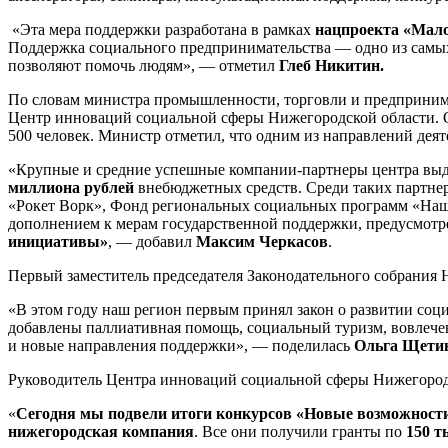
«Эта мера поддержки разработана в рамках
нацпроекта «Мало
Поддержка социального предпринимательства — одно из самых 
позволяют помочь людям», — отметил
Глеб Никитин.
По словам министра промышленности, торговли и предприним
Центр инноваций социальной сферы Нижегородской области. Он
500 человек. Министр отметил, что одним из направлений де
«Крупные и средние успешные компании-партнеры центра выде
миллиона рублей
внебюджетных средств. Среди таких партн
«Рокет Ворк», Фонд региональных социальных программ «Наше
дополнением к мерам государственной поддержки, предусмо
инициативы»
, — добавил
Максим Черкасов
.
Первый заместитель председателя Законодательного собрания
«В этом году наш регион первым принял закон о развитии со
добавлены паллиативная помощь, социальный туризм, вовлече
и новые направления поддержки», — поделилась
Ольга Щети
Руководитель Центра инноваций социальной сферы Нижегоро
«
Сегодня мы подвели итоги конкурсов «Новые возможности»
нижегородская компания
. Все они получили гранты по
150 т