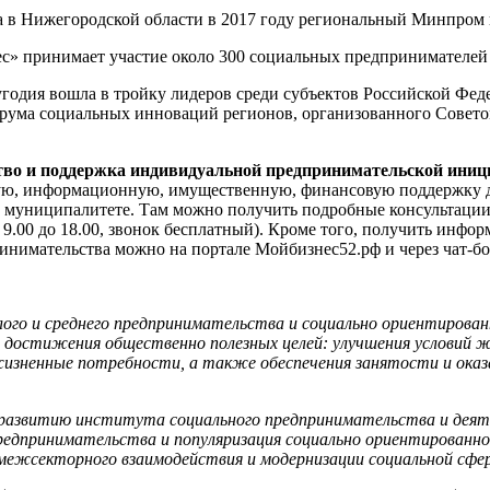
а в Нижегородской области в 2017 году региональный Минпром
с» принимает участие около 300 социальных предпринимателей 
угодия вошла в тройку лидеров среди субъектов Российской Фед
Форума социальных инноваций регионов, организованного Совет
тво и поддержка индивидуальной предпринимательской ини
ую, информационную, имущественную, финансовую поддержку д
1 муниципалитете. Там можно получить подробные консультации
с 9.00 до 18.00, звонок бесплатный). Кроме того, получить инф
инимательства можно на портале Мойбизнес52.рф и через чат-бо
го и среднего предпринимательства и социально ориентирован
ю достижения общественно полезных целей: улучшения условий 
изненные потребности, а также обеспечения занятости и оказ
 развитию института социального предпринимательства и деяте
едпринимательства и популяризация социально ориентированно
 межсекторного взаимодействия и модернизации социальной сфе