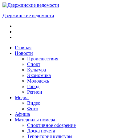
Skip
to
Дзержинские ведомости
content
ОБЩЕСТВЕННО-
ПОЛИТИЧЕСКАЯ
ГОРОДСКАЯ
ГАЗЕТА
Главная
Новости
Происшествия
Спорт
Культура
Экономика
Молодежь
Город
Регион
Медиа
Видео
Фото
Афиша
Материалы номера
Спортивное обозрение
Доска почета
Территория культуры