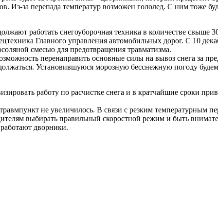
в. Из-за перепада температур возможен гололед. С ним тоже буд
должают работать снегоуборочная техника в количестве свыше 3
цтехника Главного управления автомобильных дорог. С 10 дека
косоляной смесью для предотвращения травматизма.
озможность перенаправить основные силы на вывоз снега за пре
продолжаться. Установившуюся морозную бесснежную погоду буд
зировать работу по расчистке снега и в кратчайшие сроки прив
 травмпункт не увеличилось. В связи с резким температурным 
дителям выбирать правильный скоростной режим и быть внимат
 работают дворники.