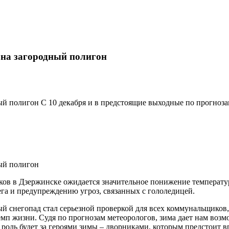
 на загородный полигон
ый полигон С 10 декабря и в предстоящие выходные по прогноз
ный полигон
ов в Дзержинске ожидается значительное понижение температуры
га и предупреждению угроз, связанных с гололедицей.
ый снегопад стал серьезной проверкой для всех коммунальщиков,
п жизни. Судя по прогнозам метеорологов, зима дает нам возмо
я роль будет за героями зимы – дворниками, которым предстоит 