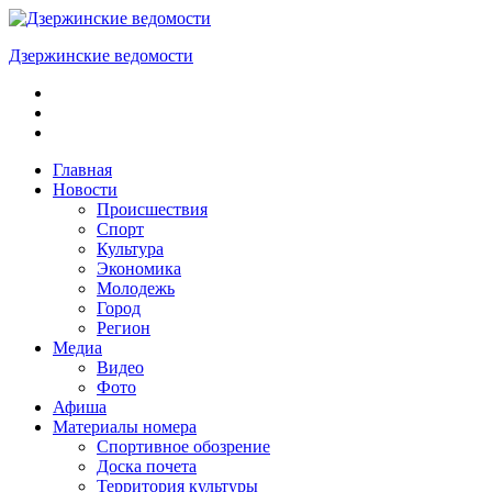
Skip
to
Дзержинские ведомости
content
ОБЩЕСТВЕННО-
ПОЛИТИЧЕСКАЯ
ГОРОДСКАЯ
ГАЗЕТА
Главная
Новости
Происшествия
Спорт
Культура
Экономика
Молодежь
Город
Регион
Медиа
Видео
Фото
Афиша
Материалы номера
Спортивное обозрение
Доска почета
Территория культуры