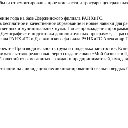
 были отремонтированы проезжие части и тротуары центральных 
ение года на базе Дзержинского филиала РАНХиГС.
 бесплатное и качественное образование и новые навыки для р
арственных и муниципальных нужд. После прохождения программы
 «Демография» и подготовка дополнительных программ», — расс
филиала РАНХиГС и Дзержинского филиала РАНХиГС Александр 
екте «Производительность труда и поддержка занятости». Если в
нимательство» реализован через создание окон «Мой бизнес» в 
 обращений от самозанятых граждан и предпринимателей, нуждав
ументации на ликвидацию несанкционированной свалки твердых