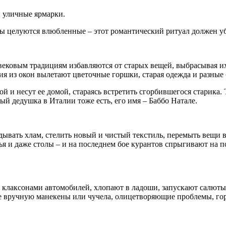
и уличные ярмарки.
 целуются влюбленные – этот романтический ритуал должен убе
ековым традициям избавляются от старых вещей, выбрасывая их 
ия из окон вылетают цветочные горшки, старая одежда и разные
 и несут ее домой, стараясь встретить сгорбившегося старика. 
ый дедушка в Италии тоже есть, его имя – Баббо Натале.
ывать хлам, стелить новый и чистый текстиль, перемыть вещи в
ья и даже столы – и на последнем бое курантов спрыгивают на 
 клаксонами автомобилей, хлопают в ладоши, запускают салюты,
вручную манекены или чучела, олицетворяющие проблемы, гор