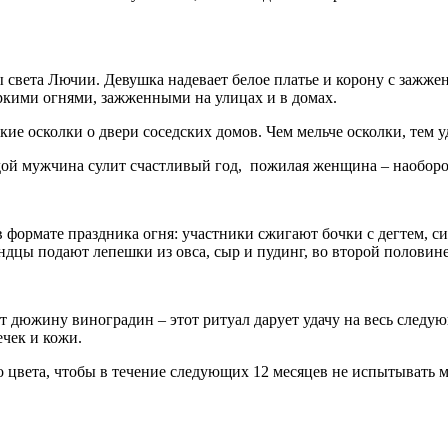
ы света Лючии. Девушка надевает белое платье и корону с заж
яркими огнями, зажженными на улицах и в домах.
ие осколки о двери соседских домов. Чем мельче осколки, тем у
дой мужчина сулит счастливый год, пожилая женщина – наоборо
формате праздника огня: участники сжигают бочки с дегтем, с
дцы подают лепешки из овса, сыр и пудинг, во второй половине
т дюжину виноградин – этот ритуал дарует удачу на весь следу
чек и кожи.
 цвета, чтобы в течение следующих 12 месяцев не испытывать м