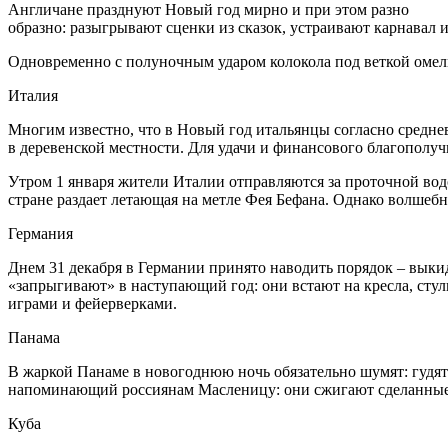
Англичане празднуют Новый год мирно и при этом разно­
образно: разыгрывают сценки из сказок, устраивают карнавал 
Одновременно с полуночным ударом колокола под веткой омелы
Италия
Многим известно, что в Новый год итальянцы согласно среднев
в деревенской местности. Для удачи и финансового благополуч
Утром 1 января жители Италии отправляются за проточной водой
стране раздает летающая на метле Фея Бефана. Однако волшебн
Германия
Днем 31 декабря в Германии принято наводить порядок – выкид
«запрыгивают» в наступающий год: они встают на кресла, стул
играми и фейерверками.
Панама
В жаркой Панаме в новогоднюю ночь обязательно шумят: гудят
напоминающий россиянам Масленицу: они сжигают сделанные 
Куба