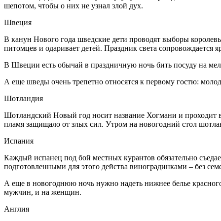
шепотом, чтобы о них не узнал злой дух.
Швеция
В канун Нового года шведские дети проводят выборы королев
питомцев и одаривает детей. Праздник света сопровождается 
В Швеции есть обычай в праздничную ночь бить посуду на мелк
А еще шведы очень трепетно относятся к первому гостю: моло
Шотландия
Шотландский Новый год носит название Хогмани и проходит в 
пламя защищало от злых сил. Утром на новогодний стол шотлан
Испания
Каждый испанец под бой местных курантов обязательно съедае
подготовленными для этого действа виноградинками – без семе
А еще в новогоднюю ночь нужно надеть нижнее белье красного
мужчин, и на женщин.
Англия