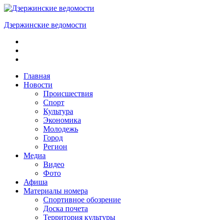
Skip
to
Дзержинские ведомости
content
ОБЩЕСТВЕННО-
ПОЛИТИЧЕСКАЯ
ГОРОДСКАЯ
ГАЗЕТА
Главная
Новости
Происшествия
Спорт
Культура
Экономика
Молодежь
Город
Регион
Медиа
Видео
Фото
Афиша
Материалы номера
Спортивное обозрение
Доска почета
Территория культуры