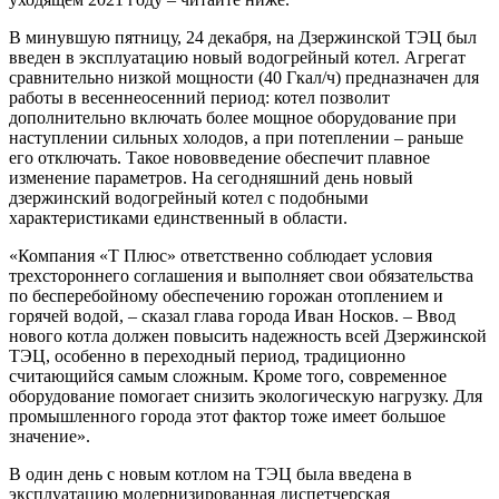
В минувшую пятницу, 24 декабря, на Дзержинской ТЭЦ был
введен в эксплуатацию новый водогрейный котел. Агрегат
сравнительно низкой мощности (40 Гкал/ч) предназначен для
работы в весенне­осенний период: котел позволит
дополнительно включать более мощное оборудование при
наступлении сильных холодов, а при потеплении – раньше
его отключать. Такое нововведение обеспечит плавное
изменение параметров. На сегодняшний день новый
дзержинский водогрейный котел с подобными
характеристиками единственный в области.
«Компания «Т Плюс» ответственно соблюдает условия
трехстороннего соглашения и выполняет свои обязательства
по бесперебойному обеспечению горожан отоплением и
горячей водой, – сказал глава города Иван Носков. – Ввод
нового котла должен повысить надежность всей Дзержинской
ТЭЦ, особенно в переходный период, традиционно
считающийся самым сложным. Кроме того, современное
оборудование помогает снизить экологическую нагрузку. Для
промышленного города этот фактор тоже имеет большое
значение».
В один день с новым котлом на ТЭЦ была введена в
эксплуатацию модернизированная диспетчерская