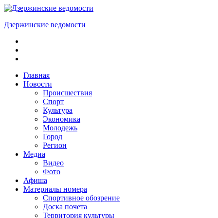
Skip
to
Дзержинские ведомости
content
ОБЩЕСТВЕННО-
ПОЛИТИЧЕСКАЯ
ГОРОДСКАЯ
ГАЗЕТА
Главная
Новости
Происшествия
Спорт
Культура
Экономика
Молодежь
Город
Регион
Медиа
Видео
Фото
Афиша
Материалы номера
Спортивное обозрение
Доска почета
Территория культуры