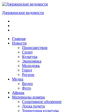
Skip
to
Дзержинские ведомости
content
ОБЩЕСТВЕННО-
ПОЛИТИЧЕСКАЯ
ГОРОДСКАЯ
ГАЗЕТА
Главная
Новости
Происшествия
Спорт
Культура
Экономика
Молодежь
Город
Регион
Медиа
Видео
Фото
Афиша
Материалы номера
Спортивное обозрение
Доска почета
Территория культуры