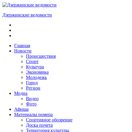
Skip
to
Дзержинские ведомости
content
ОБЩЕСТВЕННО-
ПОЛИТИЧЕСКАЯ
ГОРОДСКАЯ
ГАЗЕТА
Главная
Новости
Происшествия
Спорт
Культура
Экономика
Молодежь
Город
Регион
Медиа
Видео
Фото
Афиша
Материалы номера
Спортивное обозрение
Доска почета
Территория культуры