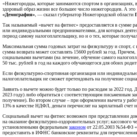
«Нижегородцы, которые занимаются спортом в организациях, в
здоровый образ жизни все большее число нижегородцев. А это 
«Демография»
, — сказал губернатор Нижегородской области
Так называемый «вычет на фитнес» предоставляется в сумме 
или индивидуальными предпринимателями, для которых деятельн
период самому налогоплательщику, но и о тех, которые получал
Максимальная сумма годовых затрат на физкультуру и спорт, с 
сумма возврата может составлять 15600 рублей за год. Причем,
социальными вычетами (на лечение, обучение самого налогоплат
50 тыс. рублей в год на каждого обучающегося для обоих родит
Если физкультурно-спортивная организация или индивидуальн
налогоплательщик не сможет претендовать на получение соци
Заявить о вычете можно будет только по расходам за 2022 год
2023 году) либо обратиться с соответствующим письменным за
получение). Во втором случае – при оформлении вычета у работ
13% в качестве НДФЛ, деньги перечислят на зарплатный счет н
Социальный вычет на фитнес возможен при представлении доку
на оказание физкультурно-оздоровительных услуг; кассового ч
установленными федеральным
законом
от 22.05.2003 №54-ФЗ «
предоставить в ИФНС банковские реквизиты для перечисления д