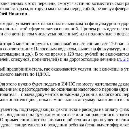
ключенных в этот перечень, смогут частично возместить свои 
главная задача, которую мы ставим перед собой, реализуя феде
Глеб Никитин
.
расходов, уплаченных налогоплательщиком за физкультурно-озд
ость в этой сфере является основной. Причем речь идет не тол
и его дети (в том числе усыновленные) или подопечные в возраст
которой можно получить налоговый вычет, составляет 120 тыс. ру
 в соответствии с Налоговым кодексом, вычет на физкультуру и с
ельщика и др.). В то же время в 120 тыс. рублей не включаются
елей, опекунов, попечителей) и на дорогостоящее лечение (
п. 2 с
ый предприниматель, где оказываются услуги, не включены в у
ального вычета по НДФЛ.
. Для этого нужно будет подать в ИФНС по месту жительства дек
явлением к работодателю до окончания налогового периода (при
одателя – подача документов возможна до конца налогового пери
алогоплательщика, пока вам не выплатят сумму налогового выче
ментов, подтверждающих фактические расходы на оплату физкул
ека, выданного на бумажном носителе или направленного в элек
О применении контрольно-кассовой техники при осуществлении 
енег; свидетельство о рождении ребенка (если вычет оформляет