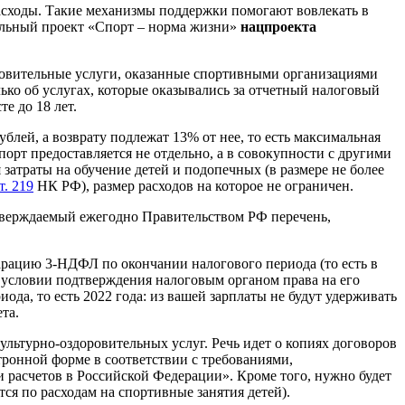
расходы. Такие механизмы поддержки помогают вовлекать в
ральный проект «Спорт – норма жизни»
нацпроекта
оровительные услуги, оказанные спортивными организациями
ько об услугах, которые оказывались за отчетный налоговый
е до 18 лет.
блей, а возврату подлежат 13% от нее, то есть максимальная
порт предоставляется не отдельно, а в совокупности с другими
 затраты на обучение детей и подопечных (в размере не более
т. 219
НК РФ), размер расходов на которое не ограничен.
тверждаемый ежегодно Правительством РФ перечень,
ларацию 3-НДФЛ по окончании налогового периода (то есть в
 условии подтверждения налоговым органом права на его
ода, то есть 2022 года: из вашей зарплаты не будут удерживать
та.
ьтурно-оздоровительных услуг. Речь идет о копиях договоров
тронной форме в соответствии с требованиями,
расчетов в Российской Федерации». Кроме того, нужно будет
ся по расходам на спортивные занятия детей).