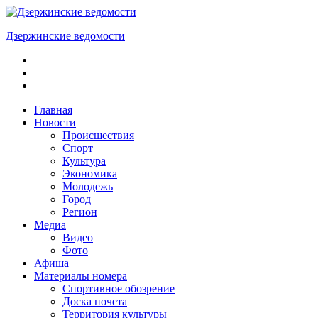
Skip
to
Дзержинские ведомости
content
ОБЩЕСТВЕННО-
ПОЛИТИЧЕСКАЯ
ГОРОДСКАЯ
ГАЗЕТА
Главная
Новости
Происшествия
Спорт
Культура
Экономика
Молодежь
Город
Регион
Медиа
Видео
Фото
Афиша
Материалы номера
Спортивное обозрение
Доска почета
Территория культуры