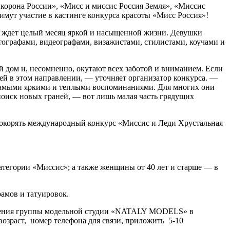
 корона России», «Мисс и миссис Россия Земля», «Миссис
мут участие в кастинге конкурса красоты «Мисс Россия»!
» ждет целый месяц яркой и насыщенной жизни. Девушки
тографами, видеографами, визажистами, стилистами, коучами и
й дом и, несомненно, окутают всех заботой и вниманием. Если
лей в этом направлении, — уточняет организатор конкурса. —
 самыми яркими и теплыми воспоминаниями. Для многих они
поиск новых граней, — вот лишь малая часть грядущих
покорять международный конкурс «Миссис и Леди Хрустальная
тегории «Миссис»; а также женщины от 40 лет и старше — в
амов и татуировок.
общения группы модельной студии «NATALY MODELS» в
озраст, номер телефона для связи, приложить 5-10