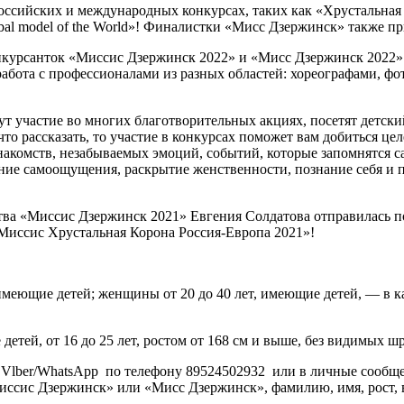
оссийских и международных конкурсах, таких как «Хрустальная
model of the World»! Финалистки «Мисс Дзержинск» также при
онкурсанток «Миссис Дзержинск 2022» и «Мисс Дзержинск 2022
абота с профессионалами из разных областей: хореографами, фо
т участие во многих благотворительных акциях, посетят детски
то рассказать, то участие в конкурсах поможет вам добиться це
накомств, незабываемых эмоций, событий, которые запомнятся
ение самоощущения, раскрытие женственности, познание себя и 
тва «Миссис Дзержинск 2021» Евгения Солдатова отправилась 
-Миссис Хрустальная Корона Россия-Европа 2021»!
меющие детей; женщины от 20 до 40 лет, имеющие детей, — в ка
ей, от 16 до 25 лет, ростом от 168 см и выше, без видимых шр
у в Vlber/WhatsApp по телефону 89524502932 или в личные со
иссис Дзержинск» или «Мисс Дзержинск», фамилию, имя, рост, в