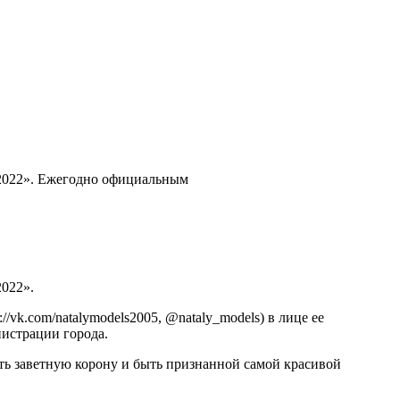
 2022». Ежегодно официальным
2022».
k.com/natalymodels2005, @nataly_models) в лице ее
истрации города.
ить заветную корону и быть признанной самой красивой