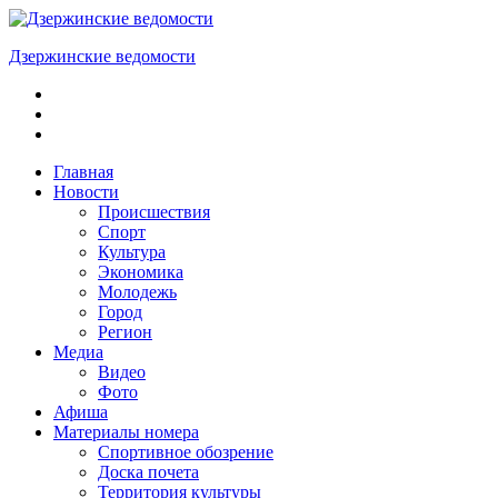
Skip
to
Дзержинские ведомости
content
ОБЩЕСТВЕННО-
ПОЛИТИЧЕСКАЯ
ГОРОДСКАЯ
ГАЗЕТА
Главная
Новости
Происшествия
Спорт
Культура
Экономика
Молодежь
Город
Регион
Медиа
Видео
Фото
Афиша
Материалы номера
Спортивное обозрение
Доска почета
Территория культуры