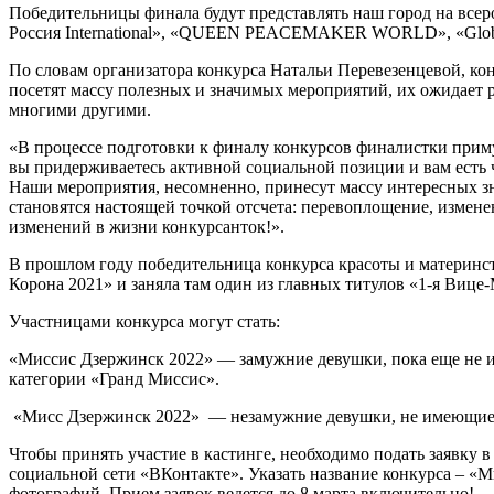
Победительницы финала будут представлять наш город на всер
Россия International», «QUEEN PEACEMAKER WORLD», «Global 
По словам организатора конкурса Натальи Перевезенцевой, к
посетят массу полезных и значимых мероприятий, их ожидает р
многими другими.
«В процессе подготовки к финалу конкурсов финалистки приму
вы придерживаетесь активной социальной позиции и вам есть ч
Наши мероприятия, несомненно, принесут массу интересных з
становятся настоящей точкой отсчета: перевоплощение, измен
изменений в жизни конкурсанток!».
В прошлом году победительница конкурса красоты и материнс
Корона 2021» и заняла там один из главных титулов «1-я Вице
Участницами конкурса могут стать:
«Миссис Дзержинск 2022» — замужние девушки, пока еще не и
категории «Гранд Миссис».
«Мисс Дзержинск 2022» — незамужние девушки, не имеющие дет
Чтобы принять участие в кастинге, необходимо подать заявк
социальной сети «ВКонтакте». Указать название конкурса – «М
фотографий. Прием заявок ведется до 8 марта включительно!