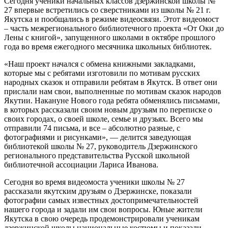
Сегодня ученики начальных классов дзержинской школы №
27 впервые встретились со сверстниками из школы № 21 г.
Якутска и пообщались в режиме видеосвязи. Этот видеомост
– часть межрегионального библиотечного проекта «От Оки до
Лены с книгой», запущенного школами в октябре прошлого
года во время ежегодного месячника школьных библиотек.
«Наш проект начался с обмена книжными закладками,
которые мы с ребятами изготовили по мотивам русских
народных сказок и отправили ребятам в Якутск. В ответ они
прислали нам свои, выполненные по мотивам сказок народов
Якутии. Накануне Нового года ребята обменялись письмами,
в которых рассказали своим новым друзьям по переписке о
своих городах, о своей школе, семье и друзьях. Всего мы
отправили 74 письма, и все – абсолютно разные, с
фотографиями и рисунками», — делится заведующая
библиотекой школы № 27, руководитель Дзержинского
регионального представительства Русской школьной
библиотечной ассоциации Лариса Иванова.
Сегодня во время видеомоста ученики школы № 27
рассказали якутским друзьям о Дзержинске, показали
фотографии самых известных достопримечательностей
нашего города и задали им свои вопросы. Юные жители
Якутска в свою очередь продемонстрировали ученикам
дзержинской школы национальные костюмы и показали