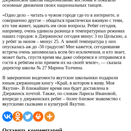
основные движения своих национальных танцев.
«Одно дело – читать о чужом городе где-то в интернете, и
совершенно другое – общаться практически вживую с теми,
кто там живет, задавать им свои вопросы. Ребят сегодня,
например, очень удивила разница в температурных режимах
наших городов: в Дзержинске сегодня минус 3 по Цельсию, а
у ребят за окном – минус 25. А зимой температура у них
опускалась аж до -50 градусов! Мне кажется, сегодняшняя
встреча очень запомнилась всем без исключения, и кто знает,
может быть, спустя время мы даже соберемся и отправимся в
гости к ребятам или примем их на своей земле», — сказала
директор школы № 27 Марина Толчина.
В завершении видеомоста якутские школьники подарили
юным дзержинцам книгу «Край, в котором я живу. Моя
Якутия». В ближайшее время она будет доставлена в
Дзержинск почтой. Также, по словам Ларисы Ивановой,
впереди у дзержинских ребят – более близкое знакомство с
якутскими сказками и культурой Якутии.
Оставить комментарий