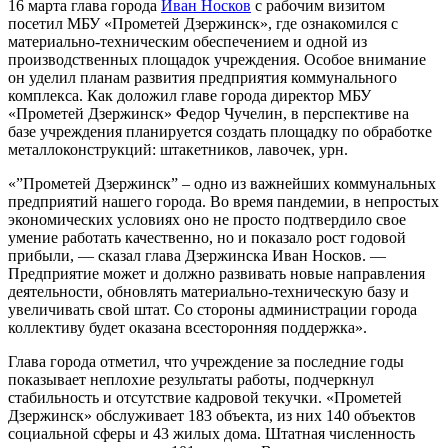
16 марта глава города
Иван Носков
с рабочим визитом
посетил МБУ «Прометей Дзержинск», где ознакомился с
материально-техническим обеспечением и одной из
производственных площадок учреждения. Особое внимание
он уделил планам развития предприятия коммунального
комплекса. Как доложил главе города директор МБУ
«Прометей Дзержинск» Федор Чучелин, в перспективе на
базе учреждения планируется создать площадку по обработке
металлоконструкций: штакетников, лавочек, урн.
«”Прометей Дзержинск” – одно из важнейших коммунальных
предприятий нашего города. Во время пандемии, в непростых
экономических условиях оно не просто подтвердило свое
умение работать качественно, но и показало рост годовой
прибыли, — сказал глава Дзержинска Иван Носков. —
Предприятие может и должно развивать новые направления
деятельности, обновлять материально-техническую базу и
увеличивать свой штат. Со стороны администрации города
коллективу будет оказана всесторонняя поддержка».
Глава города отметил, что учреждение за последние годы
показывает неплохие результаты работы, подчеркнул
стабильность и отсутствие кадровой текучки. «Прометей
Дзержинск» обслуживает 183 объекта, из них 140 объектов
социальной сферы и 43 жилых дома. Штатная численность