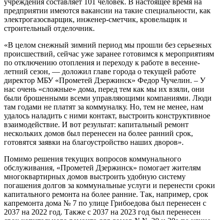
учреждения составляет 101 человек. В настоящее время на
предприятии имеются вакансии на такие специальности, как
электрогазосварщик, инженер-сметчик, кровельщик и
строительный отделочник.
«В целом снежный зимний период мы прошли без серьезных
происшествий, сейчас уже заранее готовимся к мероприятиям
по отключению отопления и переходу к работе в весенне-
летний сезон, — доложил главе города о текущей работе
директор МБУ «Прометей Дзержинск» Федор Чучелин. – У
нас очень «сложные» дома, перед тем как мы их взяли, они
были брошенными всеми управляющими компаниями. Люди
там годами не платят за коммуналку. Но, тем не менее, нам
удалось наладить с ними контакт, выстроить конструктивное
взаимодействие. И вот результат: капитальный ремонт
нескольких домов был перенесен на более ранний срок,
готовятся заявки на благоустройство наших дворов».
Помимо решения текущих вопросов коммунального
обслуживания, «Прометей Дзержинск» помогает жителям
многоквартирных домов выстроить удобную систему
погашения долгов за коммунальные услуги и перенести сроки
капитального ремонта на более ранние. Так, например, срок
капремонта дома № 7 по улице Грибоедова был перенесен с
2037 на 2022 год. Также с 2037 на 2023 год был перенесен