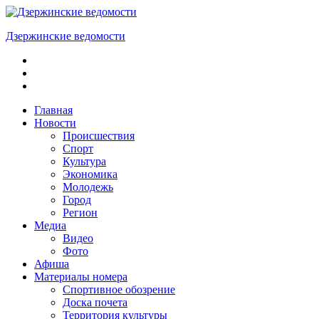
Skip
to
Дзержинские ведомости
content
ОБЩЕСТВЕННО-
ПОЛИТИЧЕСКАЯ
ГОРОДСКАЯ
ГАЗЕТА
Главная
Новости
Происшествия
Спорт
Культура
Экономика
Молодежь
Город
Регион
Медиа
Видео
Фото
Афиша
Материалы номера
Спортивное обозрение
Доска почета
Территория культуры