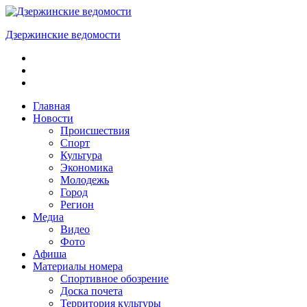
Skip
to
Дзержинские ведомости
content
ОБЩЕСТВЕННО-
ПОЛИТИЧЕСКАЯ
ГОРОДСКАЯ
ГАЗЕТА
Главная
Новости
Происшествия
Спорт
Культура
Экономика
Молодежь
Город
Регион
Медиа
Видео
Фото
Афиша
Материалы номера
Спортивное обозрение
Доска почета
Территория культуры