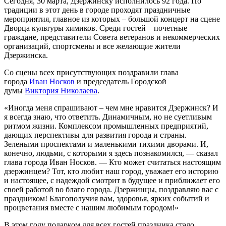
Сегодня, 30 марта, Дзержинску исполнилось 92 года. По
традиции в этот день в городе проходят праздничные
мероприятия, главное из которых – большой концерт на сцене
Дворца культуры химиков. Среди гостей – почетные
граждане, представители Совета ветеранов и некоммерческих
организаций, спортсмены и все желающие жители
Дзержинска.
Со сцены всех присутствующих поздравили глава
города
Иван Носков
и председатель Городской
думы
Виктория Николаева
.
«Иногда меня спрашивают – чем мне нравится Дзержинск? И
я всегда знаю, что ответить. Динамичным, но не суетливым
ритмом жизни. Комплексом промышленных предприятий,
дающих перспективы для развития города и страны.
Зелеными проспектами и маленькими тихими дворами. И,
конечно, людьми, с которыми я здесь познакомился, — сказал
глава города Иван Носков. — Кто может считаться настоящим
дзержинцем? Тот, кто любит наш город, уважает его историю
и настоящее, с надеждой смотрит в будущее и приближает его
своей работой во благо города. Дзержинцы, поздравляю вас с
праздником! Благополучия вам, здоровья, ярких событий и
процветания вместе с нашим любимым городом!»
В этом году подарком для всех гостей праздника стало