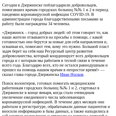
Сегодня в Дзержинске поблагодарили добровольцев,
помогавших врачам городских больниц №№ 1 и 2 в период
пандемии коронавирусной инфекции COVID-19. В
администрации города благодарственными письмами за
работу были награждены 34 человека.
«Дзержинск – город добрых людей: об этом говорит то, как
наши жители отзываются на просьбы о помощи, с какой
готовностью они берутся за новые для себя направления и,
осваивая их, помогают тем, кому это нужно. Большой пласт
задач берет на себя наш Ресурсный центр развития
добровольчества, который координирует всех добровольцев
города и с которым мы работаем в тесной связи в течение
всего года. Благодарю всех, кто не остался равнодушным и
пришел на помощь нашим врачам в непростое время!» —
сказал глава города Дзержинска
Иван Носков
.
Поиск волонтеров, готовых помогать медицинским
работникам городских больниц №№ 1 и 2, стартовал в
Дзержинске в конце января, когда стало очевидным
увеличение ежедневного числа заболевающих
коронавирусной инфекцией. В течение двух месяцев они
работали в регистратуре, обрабатывали данные пациентов и
вносили информацию в базы данных, а также находились в
call-центрах поликлиник и отвечали на вопросы жителей о