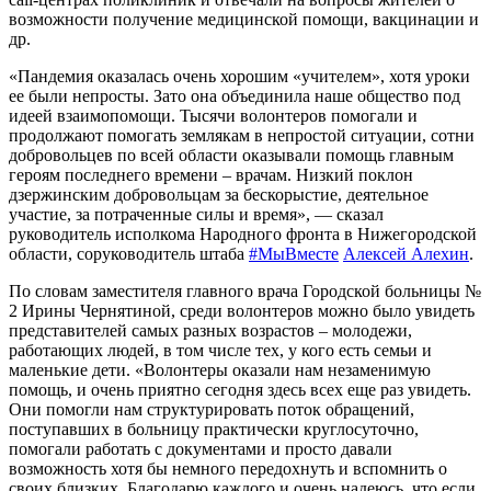
возможности получение медицинской помощи, вакцинации и
др.
«Пандемия оказалась очень хорошим «учителем», хотя уроки
ее были непросты. Зато она объединила наше общество под
идеей взаимопомощи. Тысячи волонтеров помогали и
продолжают помогать землякам в непростой ситуации, сотни
добровольцев по всей области оказывали помощь главным
героям последнего времени – врачам. Низкий поклон
дзержинским добровольцам за бескорыстие, деятельное
участие, за потраченные силы и время», — сказал
руководитель исполкома Народного фронта в Нижегородской
области, соруководитель штаба
#МыВместе
Алексей Алехин
.
По словам заместителя главного врача Городской больницы №
2 Ирины Чернятиной, среди волонтеров можно было увидеть
представителей самых разных возрастов – молодежи,
работающих людей, в том числе тех, у кого есть семьи и
маленькие дети. «Волонтеры оказали нам незаменимую
помощь, и очень приятно сегодня здесь всех еще раз увидеть.
Они помогли нам структурировать поток обращений,
поступавших в больницу практически круглосуточно,
помогали работать с документами и просто давали
возможность хотя бы немного передохнуть и вспомнить о
своих близких. Благодарю каждого и очень надеюсь, что если