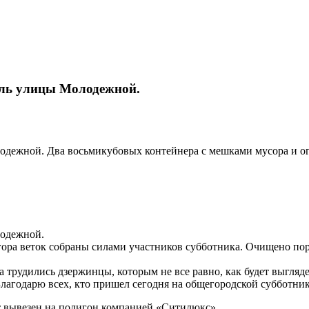
оль улицы Молодежной.
одежной. Два восьмикубовых контейнера с мешками мусора и ог
лодежной.
ора веток собраны силами участников субботника. Очищено пор
ка трудились дзержинцы, которым не все равно, как будет выгляд
 Благодарю всех, кто пришел сегодня на общегородской субботни
т вывезен на полигон компанией «Ситилюкс».