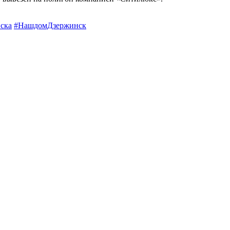
ска
#НашдомДзержинск