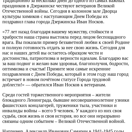
Традиционно за несколько дней до одного из самых важных
праздников в Дзержинске чествуют ветеранов Великой
Отечественной войны. Сегодня в колонном зале Дворца
культуры химиков с наступающим Днем Победы их
поздравил глава города Дзержинска Иван Носков.
«77 лет назад благодаря вашему мужеству, стойкости и
храбрости наша страна выстояла перед лицом беспощадного
врага. Вы показали пример беззаветной любви к своей Родине
и полную готовность отдать за нее свою жизнь. Сегодня для
нас и наших детей вы остаетесь образцом чести и
достоинства, патриотизма и верности идеалам. Благодарю вас
за ваш подвиг и желаю вам здоровья, благополучия, бодрости,
оптимизма и счастья! Примите мои самые искренние
поздравления с Днем Победы, который в этом году наш город
встречает в новом почётном статусе Города трудовой
доблести!» — обратился Иван Носков к ветеранам.
Среди гостей торжественного мероприятия – жители
блокадного Ленинграда, бывшие несовершеннолетние узники
фашистских концлагерей, труженики тыла, участники и
инвалиды войны – всего 9 человек. У каждого из них своя
судьба, своя жизнь и своя история, но все они неразрывно
связаны одним событием – Великой Отечественной войной.
Например, Александр Иванович Самарин в 1941-1945 годы