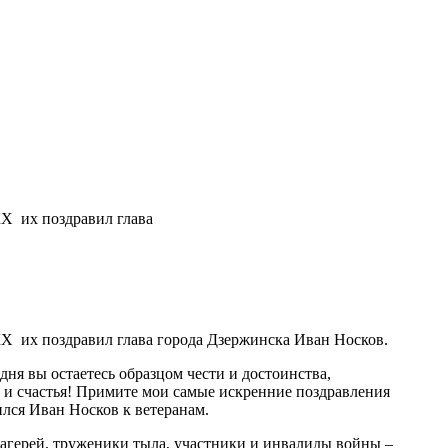
КХ их поздравил глава
КХ их поздравил глава города Дзержинска Иван Носков.
дня вы остаетесь образцом чести и достоинства,
а и счастья! Примите мои самые искренние поздравления
ился Иван Носков к ветеранам.
агерей, труженики тыла, участники и инвалиды войны –