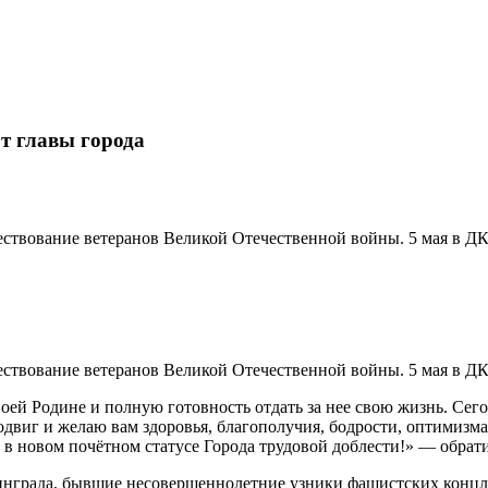
т главы города
ествование ветеранов Великой Отечественной войны. 5 мая в Д
ествование ветеранов Великой Отечественной войны. 5 мая в Д
воей Родине и полную готовность отдать за нее свою жизнь. Сего
подвиг и желаю вам здоровья, благополучия, бодрости, оптимизм
 в новом почётном статусе Города трудовой доблести!» — обрат
нинграда, бывшие несовершеннолетние узники фашистских концл