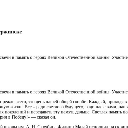
ержинске
вечи в память о героях Великой Отечественной войны. Участие
вечи в память о героях Великой Отечественной войны. Участие 
 прежде всего, это день нашей общей скорби. Каждый, приходя в
ую жизнь. Все – ради светлого будущего, ради нас с вами, наш
х поколений и передавать эту память дальше. Светлая память вс
рил в Победу!» — сказал он.
ой школы им. А. Н. Скрябина Филипп Малай исполнил на скрип