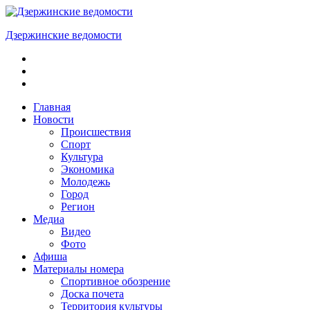
Skip
to
Дзержинские ведомости
content
ОБЩЕСТВЕННО-
ПОЛИТИЧЕСКАЯ
ГОРОДСКАЯ
ГАЗЕТА
Главная
Новости
Происшествия
Спорт
Культура
Экономика
Молодежь
Город
Регион
Медиа
Видео
Фото
Афиша
Материалы номера
Спортивное обозрение
Доска почета
Территория культуры