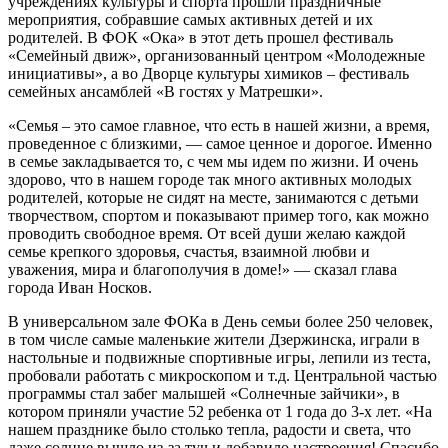
учреждениях культуры и спорта прошли праздничные
мероприятия, собравшие самых активных детей и их
родителей. В ФОК «Ока» в этот деть прошел фестиваль
«Семейный движ», организованный центром «Молодежные
инициативы», а во Дворце культуры химиков – фестиваль
семейных ансамблей «В гостях у Матрешки».
«Семья – это самое главное, что есть в нашей жизни, а время,
проведенное с близкими, — самое ценное и дорогое. Именно
в семье закладывается то, с чем мы идем по жизни. И очень
здорово, что в нашем городе так много активных молодых
родителей, которые не сидят на месте, занимаются с детьми
творчеством, спортом и показывают пример того, как можно
проводить свободное время. От всей души желаю каждой
семье крепкого здоровья, счастья, взаимной любви и
уважения, мира и благополучия в доме!» — сказал глава
города Иван Носков.
В универсальном зале ФОКа в День семьи более 250 человек,
в том числе самые маленькие жители Дзержинска, играли в
настольные и подвижные спортивные игры, лепили из теста,
пробовали работать с микроскопом и т.д. Центральной частью
программы стал забег малышей «Солнечные зайчики», в
котором приняли участие 52 ребенка от 1 года до 3-х лет. «На
нашем празднике было столько тепла, радости и света, что
даже солнце вышло из-за туч и добавило настроения! Спасибо