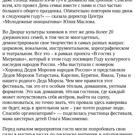
всем, кто провел День семьи вместе с нами и стал частью
большого общего праздника. Обязательно повторим наш движ
в следующем году!» — сказала директор Центра
«Молодежные инициативы» Юлия Маслова.
Во Дворце культуры химиков в этот же день более 20
дзержинских семей, в том числе многодетных,
демонстрировали свое творчество в самых разных жанрах:
цирковом, вокальном, инструментальном, хореографическом
и театральном. Все это – в рамках проекта «В гостях у
Матрешки», который в этом году посвящен Году культурного
наследия народов России. «Мы выступали с номером
«Хоровод Дедов Морозов народов России» и представляли
Дедов Морозов Татарстана, Карелии, Бурятии, Ямала, Тувы и
нашего родного Деда Мороза. Чем мне нравится этот
фестиваль, так это его особым тёплым, домашним, уютным
форматом. Это как домашняя, тёплая гостиная, где каждый
может почувствовать себя актёром, выйти на сцену,
поволноваться, но точно знать, что провала здесь наверняка
не будет, ведь в зрительном зале – уже почти родные люди.
Спасибо организаторам!» — поделилась участница фестиваля,
мама шестерых детей Ольга Максименко.
Перед началом мероприятия гости могли попробовать свои
силы в мастер-классах по раскраске матрешек и изготовлению