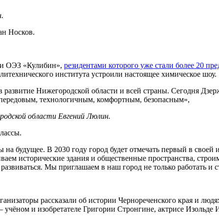
.
ан Носков.
 и ОЭЗ «Кулибин»,
резидентами которого уже стали более 20 пр
литехнического института устроили настоящее химическое шоу.
 развитие Нижегородской области и всей страны. Сегодня Дзерж
ся передовым, технологичным, комфортным, безопасным»,
родской области Евгений Люлин.
лассы.
ы на будущее. В 2030 году город будет отмечать первый в своей
иваем исторические здания и общественные пространства, строи
 развиваться. Мы приглашаем в наш город не только работать и с
ганизаторы рассказали об истории Чернореченского края и людях
– учёном и изобретателе Григории Стронгине, актрисе Изольде