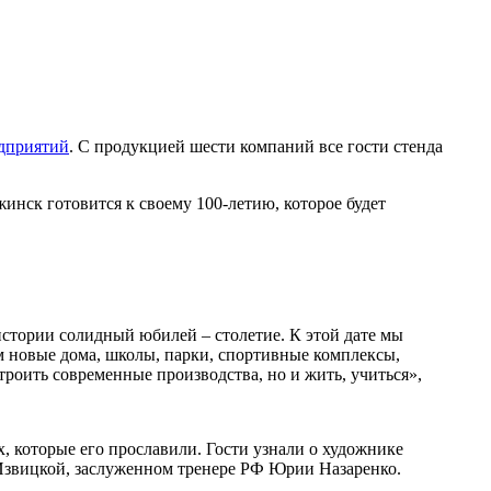
едприятий
. С продукцией шести компаний все гости стенда
инск готовится к своему 100-летию, которое будет
 истории солидный юбилей – столетие. К этой дате мы
м новые дома, школы, парки, спортивные комплексы,
троить современные производства, но и жить, учиться»,
, которые его прославили. Гости узнали о художнике
 Извицкой, заслуженном тренере РФ Юрии Назаренко.