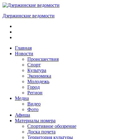
Skip
to
Дзержинские ведомости
content
ОБЩЕСТВЕННО-
ПОЛИТИЧЕСКАЯ
ГОРОДСКАЯ
ГАЗЕТА
Главная
Новости
Происшествия
Спорт
Культура
Экономика
Молодежь
Город
Регион
Медиа
Видео
Фото
Афиша
Материалы номера
Спортивное обозрение
Доска почета
Территория культуры