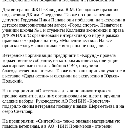
Для ветеранов ФКП «Завод им. Я.М. Свердлова» праздник
подготовил ДК им. Свердлова. Также по приглашению
депутата Гордумы Ники Папава они побывали на экскурсии в
детском оздоровительном лагере «Город спорта». Педагоги и
ученики школы № 1 и студенты Колледжа экономики и права
ДФ РАНХиГС организовали интерактивную игру в рамках
правового марафона на тему «Мошенничество». На все
происки «злоумышленников» ветераны не поддались.
Ветеранская организация предприятия «Корунд» провела
торжественное собрание, на котором активисты, плетущие
маскировочные сети для бойцов СВО, получили
благодарственные письма. Также ветераны приняли участие в
выставке «Дары осени» и съездили на экскурсию в Юрьев­-
Польский.
На предприятии «Оргстекло» для виновников торжества
прошло чаепитие, для них организовали концерт и вручили
сладкие наборы. Руководство АО ГосНИИ «Кристалл»
подарило своим ветеранам поездку в замок Шереметьева и на
озеро Светлояр.
На предприятии «Синтез­Ока» также оказали материальную
помощь ветеранам, а в АО «НИИ Полимеров» открыли