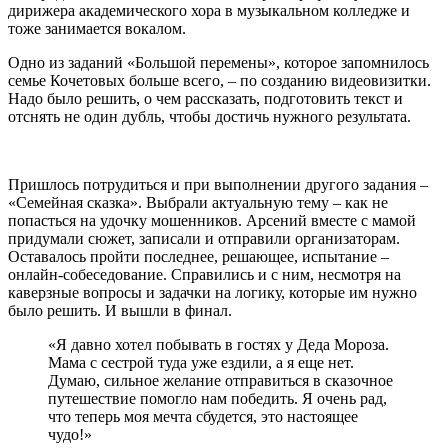
дирижера академического хора в музыкальном колледже и
тоже занимается вокалом.
Одно из заданий «Большой перемены», которое запомнилось
семье Кочетовых больше всего, – по созданию видеовизитки.
Надо было решить, о чем рассказать, подготовить текст и
отснять не один дубль, чтобы достичь нужного результата.
Пришлось потрудиться и при выполнении другого задания –
«Семейная сказка». Выбрали актуальную тему – как не
попасться на удочку мошенников. Арсений вместе с мамой
придумали сюжет, записали и отправили организаторам.
Оставалось пройти последнее, решающее, испытание –
онлайн-собеседование. Справились и с ним, несмотря на
каверзные вопросы и задачки на логику, которые им нужно
было решить. И вышли в финал.
«Я давно хотел побывать в гостях у Деда Мороза.
Мама с сестрой туда уже ездили, а я еще нет.
Думаю, сильное желание отправиться в сказочное
путешествие помогло нам победить. Я очень рад,
что теперь моя мечта сбудется, это настоящее
чудо!»