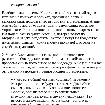
говорит Арсений.
Вообще, в жизни семья Кочетовых любит активный отдых:
катание на коньках и роликах, прогулки в парке и
велопрогулки, походы в лес за грибами, путешествия. А еще
они любят вместе готовить: один из последних рецептов –
мордовские блины на пшенной каше, пышные и ароматные.
Им поделилась бабушка Арсения, которая родом из
Мордовии. И уже лет десять Кочетовы пекут на Рождество
имбирные пряники – яркие и очень вкусные! Это одна из
семейных традиций.
У Марии Александровны есть еще одно увлечение –
рукоделие. Она дружит со швейной машинкой: для нее не
проблема сшить постельное белье и одежду. А недавно взялась
за пошив новогодних пижам, в которых финалисты конкурса
отправятся на поезде в предновогоднее путешествие.
«У нас есть общий чат мам «Большой перемены».
Мы решили, что все будут в пижамах. Для себя и
сына я сошью их сама. Арсений мне помогает.
Вообще, больше всего я шью текстильные
игрушки: зайцев, кукол и других персонажей. Так,
вместе с сыном сделали кота Вжуха – одного из
символов «Большой перемены»,