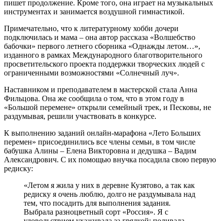
пишет продолжение. Кроме того, она играет на музыкальных
инструментах и занимается воздушной гимнастикой.
Примечательно, что к литературному хобби дочери
подключилась и мама – она автор рассказа «Волшебство
бабочки» первого летнего сборника «Однажды летом…»,
изданного в рамках Международного благотворительного
просветительского проекта поддержки творческих людей с
ограниченными возможностями «Солнечный луч».
Наставником и преподавателем в мастерской стала Анна
Фильцова. Она же сообщила о том, что в этом году в
«Большой перемене» открыли семейный трек, и Песковы, не
раздумывая, решили участвовать в конкурсе.
К выполнению заданий онлайн-марафона «Лето Больших
перемен» присоединились все члены семьи, в том числе
бабушка Алины – Елена Викторовна и дедушка – Вадим
Александрович. С их помощью внучка посадила свою первую
редиску:
«Летом я жила у них в деревне Кузятово, а так как
редиску я очень люблю, долго не раздумывала над
тем, что посадить для выполнения задания.
Выбрала разноцветный сорт «Россия». Я с
удовольствием ухаживала за грядкой: поливала,