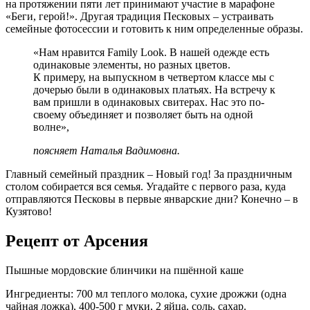
на протяжении пяти лет принимают участие в марафоне
«Беги, герой!». Другая традиция Песковых – устраивать
семейные фотосессии и готовить к ним определенные образы.
«Нам нравится Family Look. В нашей одежде есть
одинаковые элементы, но разных цветов.
К примеру, на выпускном в четвертом классе мы с
дочерью были в одинаковых платьях. На встречу к
вам пришли в одинаковых свитерах. Нас это по-
своему объединяет и позволяет быть на одной
волне»,
поясняет Наталья Вадимовна.
Главный семейный праздник – Новый год! За праздничным
столом собирается вся семья. Угадайте с первого раза, куда
отправляются Песковы в первые январские дни? Конечно – в
Кузятово!
Рецепт от Арсения
Пышные мордовские блинчики на пшённой каше
Ингредиенты: 700 мл теплого молока, сухие дрожжи (одна
чайная ложка), 400-­500 г муки, 2 яйца, соль, сахар.