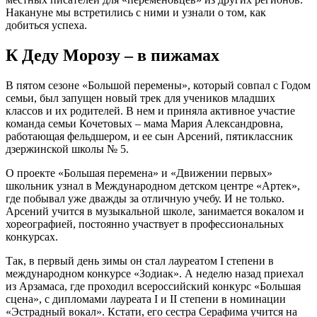
Накануне мы встретились с ними и узнали о том, как
добиться успеха.
К Деду Морозу – в пижамах
В пятом сезоне «Большой перемены», который совпал с Годом
семьи, был запущен новый трек для учеников младших
классов и их родителей. В нем и приняла активное участие
команда семьи Кочетовых – мама Мария Александровна,
работающая фельдшером, и ее сын Арсений, пятиклассник
дзержинской школы № 5.
О проекте «Большая перемена» и «Движении первых»
школьник узнал в Международном детском центре «Артек»,
где побывал уже дважды за отличную учебу. И не только.
Арсений учится в музыкальной школе, занимается вокалом и
хореографией, постоянно участвует в профессиональных
конкурсах.
Так, в первый день зимы он стал лауреатом I степени в
международном конкурсе «Зодиак». А неделю назад приехал
из Арзамаса, где проходил всероссийский конкурс «Большая
сцена», с дипломами лауреата I и II степени в номинации
«Эстрадный вокал». Кстати, его сестра Серафима учится на