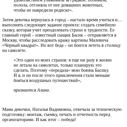
полола, отгоняла от нее домашних животных,
чтобы не навредили редиске».
Затем девочка вернулась в город – настало время учиться и…
выполнять следующее задание проекта: создать семейную
сказку, которая учит преодолевать страхи и трудности. Ее
главный герой – известный сыщик Басик – отправляется в
Москву, чтобы расследовать кражу картины Малевича
«Черный квадрат». Но вот беда – он боится лететь в столицу
на самолете.
«Это один из моих страхов: я еще ни разу в жизни
не летала на самолетах, только планирую это
сделать. Поэтому «передала» мою боязнь Басику.
И я, и он после этого приключения стали меньше
бояться воздушных путешествий»,
признается Алина.
Мама девочки, Наталья Вадимовна, отвечала за техническую
подготовку: монтаж, съемку, печать и отчетность перед
организаторами. И как итог – победа!