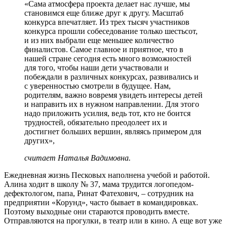
«Сама атмосфера проекта делает нас лучше, мы
становимся еще ближе друг к другу. Масштаб
конкурса впечатляет. Из трех тысяч участников
конкурса прошли собеседование только шестьсот,
и из них выбрали еще меньшее количество
финалистов. Самое главное и приятное, что в
нашей стране сегодня есть много возможностей
для того, чтобы наши дети участвовали и
побеждали в различных конкурсах, развивались и
с уверенностью смотрели в будущее. Нам,
родителям, важно вовремя увидеть интересы детей
и направить их в нужном направлении. Для этого
надо приложить усилия, ведь тот, кто не боится
трудностей, обязательно преодолеет их и
достигнет больших вершин, являясь примером для
других»,
считает Наталья Вадимовна.
Ежедневная жизнь Песковых наполнена учебой и работой.
Алина ходит в школу № 37, мама трудится логопедом-
дефектологом, папа, Ринат Фатехович, – сотрудник на
предприятии «Корунд», часто бывает в командировках.
Поэтому выходные они стараются проводить вместе.
Отправляются на прогулки, в театр или в кино. А еще вот уже