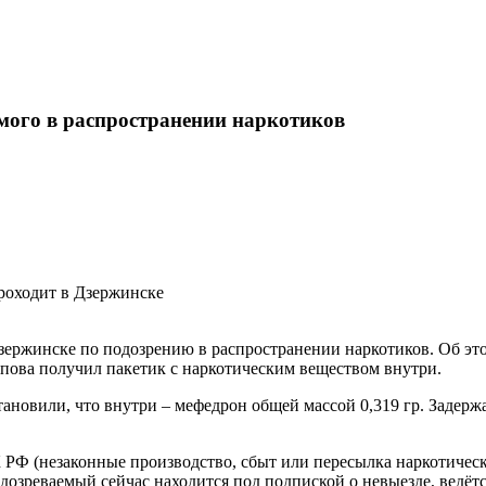
мого в распространении наркотиков
зержинске по подозрению в распространении наркотиков. Об эт
опова получил пакетик с наркотическим веществом внутри.
тановили, что внутри – мефедрон общей массой 0,319 гр. Задерж
 УК РФ (незаконные производство, сбыт или пересылка наркотиче
дозреваемый сейчас находится под подпиской о невыезде, ведётс