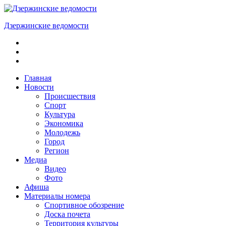
Skip
to
Дзержинские ведомости
content
ОБЩЕСТВЕННО-
ПОЛИТИЧЕСКАЯ
ГОРОДСКАЯ
ГАЗЕТА
Главная
Новости
Происшествия
Спорт
Культура
Экономика
Молодежь
Город
Регион
Медиа
Видео
Фото
Афиша
Материалы номера
Спортивное обозрение
Доска почета
Территория культуры