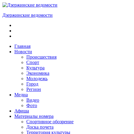
Skip
to
Дзержинские ведомости
content
ОБЩЕСТВЕННО-
ПОЛИТИЧЕСКАЯ
ГОРОДСКАЯ
ГАЗЕТА
Главная
Новости
Происшествия
Спорт
Культура
Экономика
Молодежь
Город
Регион
Медиа
Видео
Фото
Афиша
Материалы номера
Спортивное обозрение
Доска почета
Территория культуры