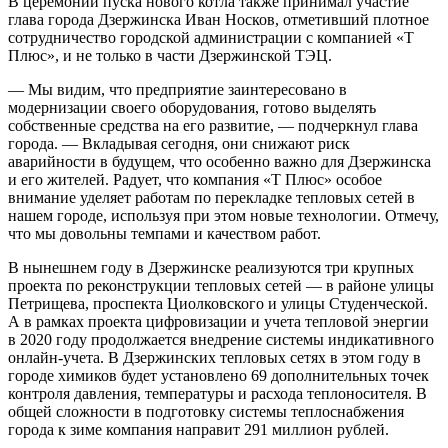
В церемонии пуска нового котла также принимал участие
глава города Дзержинска Иван Носков, отметивший плотное
сотрудничество городской администрации с компанией «Т
Плюс», и не только в части Дзержинской ТЭЦ.
— Мы видим, что предприятие заинтересовано в
модернизации своего оборудования, готово выделять
собственные средства на его развитие, — подчеркнул глава
города. — Вкладывая сегодня, они снижают риск
аварийности в будущем, что особенно важно для Дзержинска
и его жителей. Радует, что компания «Т Плюс» особое
внимание уделяет работам по перекладке тепловых сетей в
нашем городе, используя при этом новые технологии. Отмечу,
что мы довольны темпами и качеством работ.
В нынешнем году в Дзержинске реализуются три крупных
проекта по реконструкции тепловых сетей — в районе улицы
Петрищева, проспекта Циолковского и улицы Студенческой.
А в рамках проекта цифровизации и учета тепловой энергии
в 2020 году продолжается внедрение системы индикативного
онлайн-учета. В Дзержинских тепловых сетях в этом году в
городе химиков будет установлено 69 дополнительных точек
контроля давления, температуры и расхода теплоносителя. В
общей сложности в подготовку системы теплоснабжения
города к зиме компания направит 291 миллион рублей.