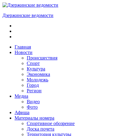
Skip
to
Дзержинские ведомости
content
ОБЩЕСТВЕННО-
ПОЛИТИЧЕСКАЯ
ГОРОДСКАЯ
ГАЗЕТА
Главная
Новости
Происшествия
Спорт
Культура
Экономика
Молодежь
Город
Регион
Медиа
Видео
Фото
Афиша
Материалы номера
Спортивное обозрение
Доска почета
Территория культуры