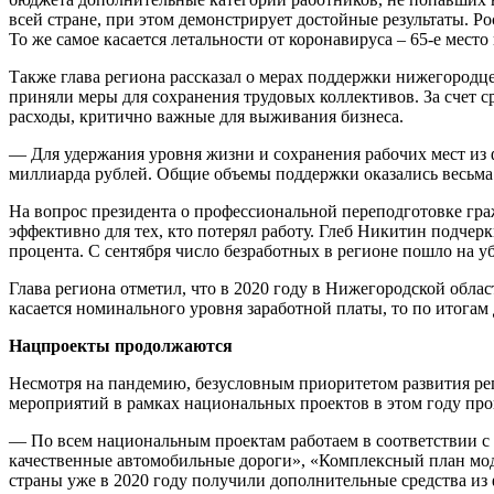
всей стране, при этом демонстрирует достойные результаты. Р
То же самое касается летальности от коронавируса – 65-е место 
Также глава региона рассказал о мерах поддержки нижегородце
приняли меры для сохранения трудовых коллективов. За счет с
расходы, критично важные для выживания бизнеса.
— Для удержания уровня жизни и сохранения рабочих мест из 
миллиарда рублей. Общие объемы поддержки оказались весьм
На вопрос президента о профессиональной переподготовке граж
эффективно для тех, кто потерял работу. Глеб Никитин подче
процента. С сентября число безработных в регионе пошло на у
Глава региона отметил, что в 2020 году в Нижегородской облас
касается номинального уровня заработной платы, то по итогам 
Нацпроекты продолжаются
Несмотря на пандемию, безусловным приоритетом развития рег
мероприятий в рамках национальных проектов в этом году про
— По всем национальным проектам работаем в соответствии с 
качественные автомобильные дороги», «Комплексный план мод
страны уже в 2020 году получили дополнительные средства из 