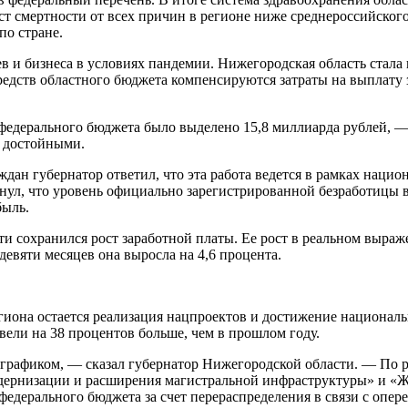
ост смертности от всех причин в регионе ниже среднероссийско
по стране.
в и бизнеса в условиях пандемии. Нижегородская область стала 
редств областного бюджета компенсируются затраты на выплату 
федерального бюджета было выделено 15,8 миллиарда рублей, —
а достойными.
дан губернатор ответил, что эта работа ведется в рамках нацио
ркнул, что уровень официально зарегистрированной безработицы
быль.
ти сохранился рост заработной платы. Ее рост в реальном выраж
девяти месяцев она выросла на 4,6 процента.
иона остается реализация нацпроектов и достижение националь
вели на 38 процентов больше, чем в прошлом году.
графиком, — сказал губернатор Нижегородской области. — По ря
ернизации и расширения магистральной инфраструктуры» и «Жи
федерального бюджета за счет перераспределения в связи с опе