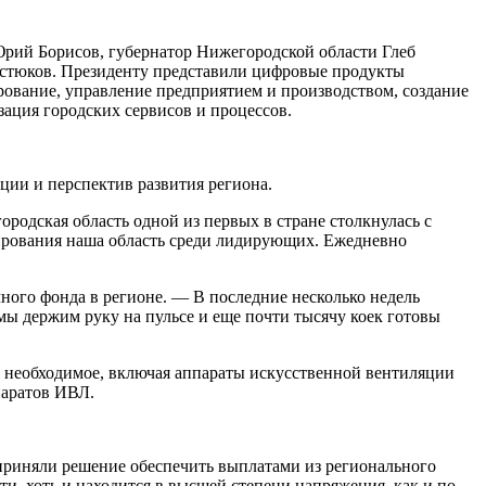
Юрий Борисов, губернатор Нижегородской области Глеб
тюков. Президенту представили цифровые продукты
ование, управление предприятием и производством, создание
ация городских сервисов и процессов.
ции и перспектив развития региона.
одская область одной из первых в стране столкнулась с
тирования наша область среди лидирующих. Ежедневно
ного фонда в регионе. — В последние несколько недель
мы держим руку на пульсе и еще почти тысячу коек готовы
се необходимое, включая аппараты искусственной вентиляции
паратов ИВЛ.
 приняли решение обеспечить выплатами из регионального
и, хоть и находится в высшей степени напряжения, как и по