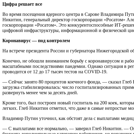
Цифра решает все
Во время посещения ядерного центра в Сарове Владимира Пут
Никитин, генеральный директор госкорпорации «Росатом» А
госкорпорации «Росатом». Это конкурентоспособные ИТ-решени
цифровой инфраструктуры, информационной и физической цифр
Коронавирус — под контролем
На встрече президента России и губернатора Нижегородской о
Конечно, не обошли вниманием борьбу с коронавирусом и рабо
масштабными последствиями пандемии. Однако ситуация в рег
проводится от 12 до 17 тысяч тестов на COVID-19.
— Сейчас занято 80 процентов коечного фонда, — сказал Глеб 
загрузка стабилизировалась: число госпитализированных приме
развернуть менее чем за десять дней.
Кроме того, был построен новый госпиталь на 200 коек, котор
легких. Глеб Никитин отметил, что даже в самые непростые м
Владимир Путин уточнил, как обстоят дела с выплатами меди
— С выплатами все нормально, — заверил Глеб Никитин. — Огр
бюджета дополнительные категории работников, не попавших в 