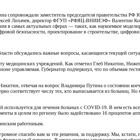
ина сопровождали заместитель председателя правительства РФ 
лексей Лихачев, директор ФГУП «РФЯЦ-ВНИИЭФ» Валентин Кос
я в самых актуальных сферах — таких, как наукоемкое моделир
овой безопасности, проектирование в строительстве, цифровиз
бласти обсуждались важные вопросы, касающиеся текущей ситуа
ту медицинских учреждений. Как отметил Глеб Никитин, Нижегор
ионе управляемая. Губернатор подчеркнул, что по объемам тес
Никитин, отвечая на вопрос Владимира Путина о состоянии коеч
рно соответствует числу тех, кто выписывается из больниц. Но 
ый используется для лечения больных с COVID-19. В нем есть в
оменты в целом по региону было задействовано 16 процентов ап
цинским работникам.
омное спасибо вам за эти решения, за поддержку. Мы, кстати,
федеральный перечень. В итоге система здравоохранения област