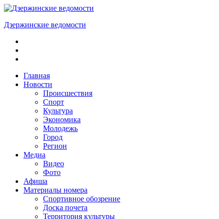
Skip
to
Дзержинские ведомости
content
ОБЩЕСТВЕННО-
ПОЛИТИЧЕСКАЯ
ГОРОДСКАЯ
ГАЗЕТА
Главная
Новости
Происшествия
Спорт
Культура
Экономика
Молодежь
Город
Регион
Медиа
Видео
Фото
Афиша
Материалы номера
Спортивное обозрение
Доска почета
Территория культуры