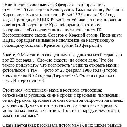
«Википедия» сообщает: «23 февраля – это праздник,
отмечаемый ежегодно в Белоруссии, Таджикистане, России и
Киргизии». Был установлен в РСФСР 27 января 1922 года,
когда Президиум ВЦИК РСФСР опубликовал постановление
о четвертой годовщине Красной армии, в котором
говорилось: «В соответствии с постановлением IX
Всероссийского съезда Советов о Красной армии Президиум
ВЦИК обращает внимание исполкомов на наступающую
годовщину создания Красной армии (23 февраля)».
Знаете, 9 Мая считаю священным праздником моей страны, а
вот 23 февраля… Сложно сказать, на самом деле. Что бы
такого придумать? Что посмотреть? Решила открыть мамин
фотоальбом, а там — фото от 23 февраля 1986 года (второй
класс школы №22 города Дзержинска). Фото из прошлого
века. Интересненько!
Стоит моя «маленькая» мама в костюме суворовца:
белоснежная рубашка, синие брюки с красными лампасами,
белая фуражка, красные погоны с желтой бахромой на плечах,
улыбается. Думаю, в тот момент, когда я на это смотрела, в
моих глазах плясали чертики. Что это за наряд, и чем это ты,
мама, занималась?
Оказывается (как рассказала потом мама), в их школе раньше