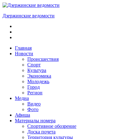
Skip
to
Дзержинские ведомости
content
ОБЩЕСТВЕННО-
ПОЛИТИЧЕСКАЯ
ГОРОДСКАЯ
ГАЗЕТА
Главная
Новости
Происшествия
Спорт
Культура
Экономика
Молодежь
Город
Регион
Медиа
Видео
Фото
Афиша
Материалы номера
Спортивное обозрение
Доска почета
Территория культуры