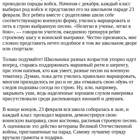
проводили парады войск. Начиная с декабря, каждый класс
выбирал род войск и представлял его на школьном параде 23
февраля. Все ребята вместе с родителями шили себе
соответствующую военную форму, учились маршировать и
петь в строю выбранную песню. «Нелегко в ученье, легко в
бою», — говорили учителя, ежедневно тренируя ребят
строевому шагу и воинской выправке. Честно признаюсь, мне
сложно представить нечто подобное в том же школьном дворе
или спортзале.
Только подумайте! Школьники разных возрастов упорно идут
вперед, стараясь поддерживать маршевый ритм и шеренгу,
при этом напевая, кто как умеет, разные песни на военную
тематику. Думаю, пока дети учились правильно маршировать,
многим приходилось не раз и не два отмывать свою обувь от
следов подошвы соседа по строю. Ну, или, например,
закрывать уши, ведь наделенные хорошим слухом наверняка
присутствовали среди распевающих юношей и девушек.
В конце концов, 23 февраля вся школа собиралась в зале, и
каждый класс проходил маршем, демонстрируя свою
воинскую выправку, свои костюмы, распевая строевую песню.
А оценивали это действо ветераны Великой Отечественной
войны, приглашенные на парад. Самому лучшему отряду
вручали грамоты и подарки.