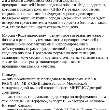
2 и 3 июня в Дзержинске состоится форум для
предпринимателей Нижегородской области «Код лидерства»,
который проводит компания СИБУР в рамках программы
социальных инвестиций «Формула хороших дел» при
поддержке администрации города Дзержинска. Форум будет
интересен представителям малого и среднего бизнеса, а также
тем, кто только планирует открыть свое дело.
Миссия «Кода лидерства» – стимулировать развитие малого
бизнеса в регионе путем знакомства предпринимателей с
лучшими бизнес-практиками и информирования о
действующих мерах государственной поддержки малого и
среднего бизнеса. Программа форума включает лекции,
семинары, коуч-сессии и круглые столы на актуальные темы, а
также бизнес-игры, развивающие лидерские и
предпринимательские качества.
Спикеры:
— бизнес-консультант, преподаватель программ МВА в
РАНХиГС, МГУ, CityBusinessSchool и Московской
международной высшей школе бизнеса МИРБИС Дмитрий
Дмитриев;
— заместитель генерального директора по информационным
технологиям «Интерфакс», эксперт ИТ-кластера «Сколково»
Евгений Климов;
— директор фестиваля науки «WOW! HOW?» Тимур Лайшев;