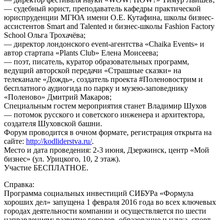
— судебный юрист, преподаватель кафедры практической
юриспруденции МГЮА имени О.Е. Кутафина, школы бизнес-
ассистентов Smart and Talented и бизнес-школы Fashion Factory
School Ольга Трохачёва;
— директор лондонского event-агентства «Chaika Events» и
автор стартапа «Plants Club» Елена Моисеева;
— поэт, писатель, куратор образовательных программ,
ведущий авторской передачи «Страшные сказки» на
телеканале «Дождь», создатель проекта #Поленовострим и
бесплатного аудиогида по парку и музею-заповеднику
«Поленово» Дмитрий Макаров;
Специальным гостем мероприятия станет Владимир Шухов
— потомок русского и советского инженера и архитектора,
создателя Шуховской башни.
Форум проводится в очном формате, регистрация открыта на
сайте:
http://kodliderstva.ru/
.
Место и дата проведения: 2-3 июня, Дзержинск, центр «Мой
бизнес» (ул. Урицкого, 10, 2 этаж).
Участие БЕСПЛАТНОЕ.
Справка:
Программа социальных инвестиций СИБУРа «Формула
хороших дел» запущена 1 февраля 2016 года во всех ключевых
городах деятельности компании и осуществляется по шести
направлениям: развитие городов, образование и наука, спорт