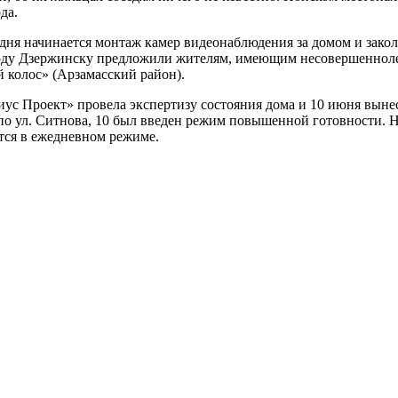
да.
 дня начинается монтаж камер видеонаблюдения за домом и закол
оду Дзержинску предложили жителям, имеющим несовершенноле
й колос» (Арзамасский район).
с Проект» провела экспертизу состояния дома и 10 июня вынес
 по ул. Ситнова, 10 был введен режим повышенной готовности. 
тся в ежедневном режиме.