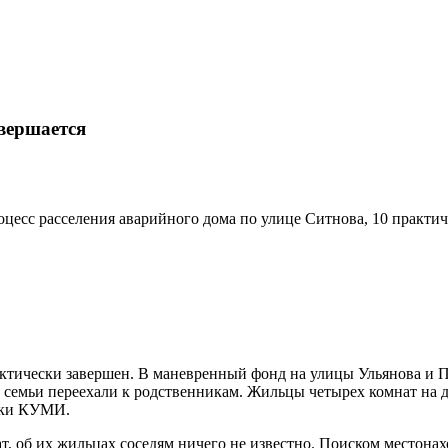
вершается
оцесс расселения аварийного дома по улице Ситнова, 10 практи
актически завершен. В маневренный фонд на улицы Ульянова и П
 семьи переехали к родственникам. Жильцы четырех комнат на д
ики КУМИ.
, об их жильцах соседям ничего не известно. Поиском местона