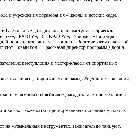
да и учреждения образования – школы и детские сады.
т. В остальные дни дни на сцене выступят творческие
One love», «PARTY», «CHKALOV», «Sunrise», «Натанцы»,
ней новогодних каникул – концерт «Золотые хиты советской
ит этот Новый год», – рассказал директор программ Дворца
азательные выступления и мастер-классы от спортивных
на санях по лесу, подвижными играми, общением с лошадьми,
с главным зимним волшебником, загадать заветное желание и
кий каток. Также катки при нормальных погодных условиях
ают на музыкальных инструментах, зажигательно танцуют,