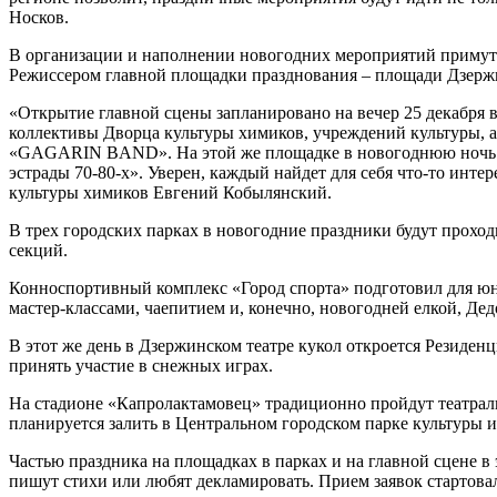
Носков.
В организации и наполнении новогодних мероприятий примут у
Режиссером главной площадки празднования – площади Дзерж
«Открытие главной сцены запланировано на вечер 25 декабря в
коллективы Дворца культуры химиков, учреждений культуры, 
«GAGARIN BAND». На этой же площадке в новогоднюю ночь про
эстрады 70-80-х». Уверен, каждый найдет для себя что-то инте
культуры химиков Евгений Кобылянский.
В трех городских парках в новогодние праздники будут прохо
секций.
Конноспортивный комплекс «Город спорта» подготовил для юн
мастер-классами, чаепитием и, конечно, новогодней елкой, Де
В этот же день в Дзержинском театре кукол откроется Резиден
принять участие в снежных играх.
На стадионе «Капролактамовец» традиционно пройдут театрали
планируется залить в Центральном городском парке культуры 
Частью праздника на площадках в парках и на главной сцене в
пишут стихи или любят декламировать. Прием заявок стартовал 