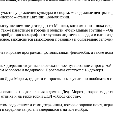
частие учреждения культуры и спорта, молодежные центры горо
инского – станет Евгений Кобылянский.
ыступлением звезд эстрады из Москвы, кого именно – пока секре
а также известные в городе и области музыкальные группы – «
йдет диско-марафон от лучших диджеев города, а в один из д
ресное, вдохновится атмосферой праздника и обязательно запомн
дить игровые программы, фотовыставки, флешмобы, а также пок
ых дзержинцев уникальное сказочное путешествие с прогулкой 
дом Морозом и подарками. Программа стартует с 18 декабря.
ция Деда Мороза, где дети и взрослые смогут лично пообщаться 
зованные представления в домике Деда Мороза, откроется детс
и отдыха и на территории ДОЛ «Город спорта».
 этом году станут и сами дзержинцы, которые хорошо поют, игр
в середине августа и завершился в начале ноября.