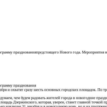
рамму празднованияпредстоящего Нового года. Мероприятия нач
ограмму празднования
абря и охватят сразу шесть основных городских площадок. По тр
умаем, чем будем радовать жителей города в новогодние празд
площадь Дзержинского, которая, уверен, станет главной точкой 
ько накануне 31 декабря и в новогоднюю ночь, но и на протяжен