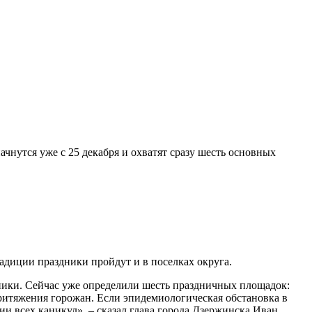
нутся уже с 25 декабря и охватят сразу шесть основных
адиции праздники пройдут и в поселках округа.
ники. Сейчас уже определили шесть праздничных площадок:
притяжения горожан. Если эпидемиологическая обстановка в
ии всех каникул», – сказал глава города Дзержинска Иван