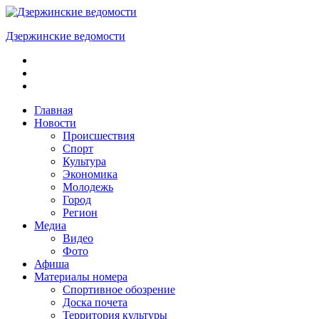
Skip
to
Дзержинские ведомости
content
ОБЩЕСТВЕННО-
ПОЛИТИЧЕСКАЯ
ГОРОДСКАЯ
ГАЗЕТА
Главная
Новости
Происшествия
Спорт
Культура
Экономика
Молодежь
Город
Регион
Медиа
Видео
Фото
Афиша
Материалы номера
Спортивное обозрение
Доска почета
Территория культуры