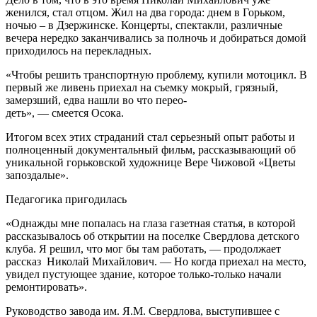
женился, стал отцом. Жил на два города: днем в Горьком,
ночью – в Дзержинске. Концерты, спектакли, различные
вечера нередко заканчивались за полночь и добираться домой
приходилось на перекладных.
«Чтобы решить транспортную проблему, купили мотоцикл. В
первый же ливень приехал на съемку мокрый, грязный,
замерзший, едва нашли во что перео-
деть», — смеется Осока.
Итогом всех этих страданий стал серьезный опыт работы и
полноценный документальный фильм, рассказывающий об
уникальной горьковской художнице Вере Чижовой «Цветы
запоздалые».
Педагогика пригодилась
«Однажды мне попалась на глаза газетная статья, в которой
рассказывалось об открытии на поселке Свердлова детского
клуба. Я решил, что мог бы там работать, — продолжает
рассказ Николай Михайлович. — Но когда приехал на место,
увидел пустующее здание, которое только-только начали
ремонтировать».
Руководство завода им. Я.М. Свердлова, выступившее с