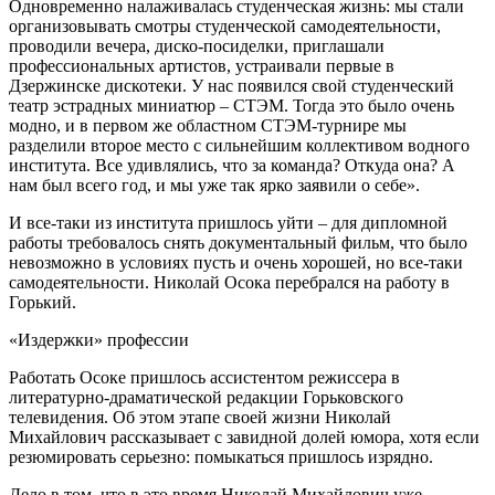
Одновременно налаживалась студенческая жизнь: мы стали
организовывать смотры студенческой самодеятельности,
проводили вечера, диско-посиделки, приглашали
профессиональных артистов, устраивали первые в
Дзержинске дискотеки. У нас появился свой студенческий
театр эстрадных миниатюр – СТЭМ. Тогда это было очень
модно, и в первом же областном СТЭМ-турнире мы
разделили второе место с сильнейшим коллективом водного
института. Все удивлялись, что за команда? Откуда она? А
нам был всего год, и мы уже так ярко заявили о себе».
И все-таки из института пришлось уйти – для дипломной
работы требовалось снять документальный фильм, что было
невозможно в условиях пусть и очень хорошей, но все-таки
самодеятельности. Николай Осока перебрался на работу в
Горький.
«Издержки» профессии
Работать Осоке пришлось ассистентом режиссера в
литературно-драматической редакции Горьковского
телевидения. Об этом этапе своей жизни Николай
Михайлович рассказывает с завидной долей юмора, хотя если
резюмировать серьезно: помыкаться пришлось изрядно.
Дело в том, что в это время Николай Михайлович уже