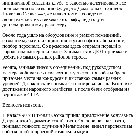
инициативой создания клуба, с радостью делегировало все
полномочия по созданию будущего Дома юных техников
Николаю Осоке — уже известному в городе по
любительским выставкам фотографу, педагогу и
дипломированному режиссеру.
Около года ушло на оборудование и ремонт помещений,
создание мультипликационной студии и фотолаборатории,
подбор персонала. Со временем здесь открыли первый в
городе компьютерный класс. Заниматься в ДЮТ приезжали
ребята из самых разных районов города.
Ребята, занимавшиеся в объединении, под руководством
мастера добивались невероятных успехов, их работы брали
призовые места на конкурсах и выставках самых разных
уровней. Дзержинские снимки экспонировались на Выставке
достижений народного хозяйства, а после были отобраны на
вернисаж в США.
Верность искусству
В начале 90-х Николай Осока принял предложение возглавить
Дзержинский драматический театр. Он хорошо знал театр,
понимал тонкости служения Мельпомене, видел перспективы
собственной творческой самореализации.