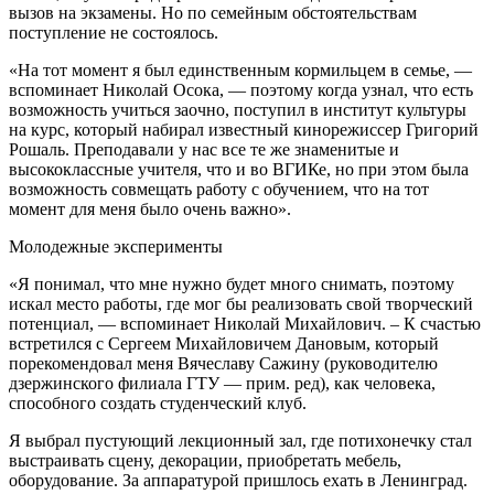
вызов на экзамены. Но по семейным обстоятельствам
поступление не состоялось.
«На тот момент я был единственным кормильцем в семье, —
вспоминает Николай Осока, — поэтому когда узнал, что есть
возможность учиться заочно, поступил в институт культуры
на курс, который набирал известный кинорежиссер Григорий
Рошаль. Преподавали у нас все те же знаменитые и
высококлассные учителя, что и во ВГИКе, но при этом была
возможность совмещать работу с обучением, что на тот
момент для меня было очень важно».
Молодежные эксперименты
«Я понимал, что мне нужно будет много снимать, поэтому
искал место работы, где мог бы реализовать свой творческий
потенциал, — вспоминает Николай Михайлович. – К счастью
встретился с Сергеем Михайловичем Дановым, который
порекомендовал меня Вячеславу Сажину (руководителю
дзержинского филиала ГТУ — прим. ред), как человека,
способного создать студенческий клуб.
Я выбрал пустующий лекционный зал, где потихонечку стал
выстраивать сцену, декорации, приобретать мебель,
оборудование. За аппаратурой пришлось ехать в Ленинград.