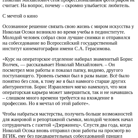
считает. На вопрос, почему – скромно улыбается: любитель.
С мечтой о кино
Осознанное решение связать свою жизнь с миром искусства у
Николая Осоки возникло во время учебы в пединституте.
Молодой человек собрал свои лучшие снимки и отправился
на собеседование во Всероссийский государственный
институт кинематографии имени С.А. Герасимова.
«Курс на операторское отделение набирал знаменитый Борис
Волчек, — рассказывает Николай Михайлович. – Он
посмотрел мои работы и показал папку, видимо, другого
поступающего. Уровень съемки был в разы выше. Всё было
понятно без слов, к тому же я был намного старше других
абитуриентов. Борис Израилевич мягко намекнул, что моя
операторская карьера может завершиться, так и не начавшись
– слишком много времени требуется на вхождение в
профессию. Но я мечтал об этой работе».
Чтобы набраться мастерства, получить больше возможностей
для жанровой и репортажной съемки, молодой человек начал
сотрудничать с газетой «Дзержинец». Спустя два года, когда
Николай Осока вновь отправил свои работы на просмотр во
ВГИК, ему без предварительных собеседований пришел