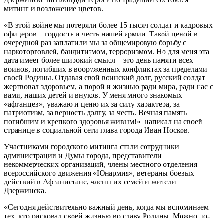
митинг и возложение цветов.
«В этой войне мы потеряли более 15 тысяч солдат и кадровых
офицеров – гордость и честь нашей армии. Такой ценой в
очередной раз заплатили мы за общемировую борьбу с
наркоторговлей, бандитизмом, терроризмом. Но для меня эта
дата имеет более широкий смысл – это день памяти всех
воинов, погибших в вооруженных конфликтах за пределами
своей Родины. Отдавая свой воинский долг, русский солдат
жертвовал здоровьем, а порой и жизнью ради мира, ради нас с
вами, наших детей и внуков. У меня много знакомых
«афганцев», уважаю и ценю их за силу характера, за
патриотизм, за верность долгу, за честь. Вечная память
погибшим и крепкого здоровья живым!» ­ написал на своей
странице в социальной сети глава города Иван Носков.
Участниками городского митинга стали сотрудники
администрации и Думы города, представители
некоммерческих организаций, члены местного отделения
всероссийского движения «Юнармия», ветераны боевых
действий в Афганистане, члены их семей и жители
Дзержинска.
«Сегодня действительно важный день, когда мы вспоминаем
тех, кто рисковал своей жизнью во славу Родины. Можно по­