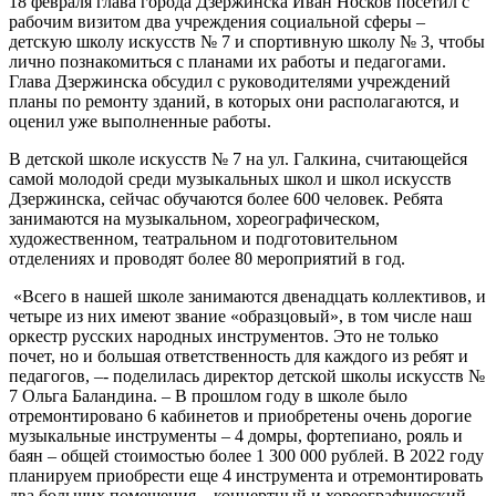
18 февраля глава города Дзержинска Иван Носков посетил с
рабочим визитом два учреждения социальной сферы –
детскую школу искусств № 7 и спортивную школу № 3, чтобы
лично познакомиться с планами их работы и педагогами.
Глава Дзержинска обсудил с руководителями учреждений
планы по ремонту зданий, в которых они располагаются, и
оценил уже выполненные работы.
В детской школе искусств № 7 на ул. Галкина, считающейся
самой молодой среди музыкальных школ и школ искусств
Дзержинска, сейчас обучаются более 600 человек. Ребята
занимаются на музыкальном, хореографическом,
художественном, театральном и подготовительном
отделениях и проводят более 80 мероприятий в год.
«Всего в нашей школе занимаются двенадцать коллективов, и
четыре из них имеют звание «образцовый», в том числе наш
оркестр русских народных инструментов. Это не только
почет, но и большая ответственность для каждого из ребят и
педагогов, –- поделилась директор детской школы искусств №
7 Ольга Баландина. – В прошлом году в школе было
отремонтировано 6 кабинетов и приобретены очень дорогие
музыкальные инструменты – 4 домры, фортепиано, рояль и
баян – общей стоимостью более 1 300 000 рублей. В 2022 году
планируем приобрести еще 4 инструмента и отремонтировать
два больших помещения – концертный и хореографический