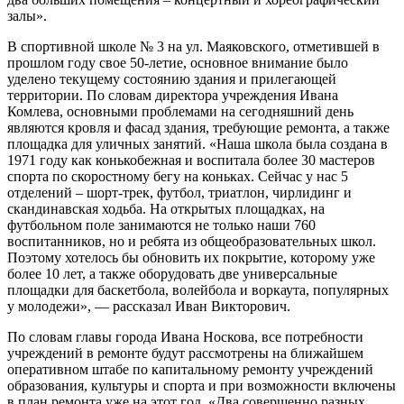
залы».
В спортивной школе № 3 на ул. Маяковского, отметившей в
прошлом году свое 50-летие, основное внимание было
уделено текущему состоянию здания и прилегающей
территории. По словам директора учреждения Ивана
Комлева, основными проблемами на сегодняшний день
являются кровля и фасад здания, требующие ремонта, а также
площадка для уличных занятий. «Наша школа была создана в
1971 году как конькобежная и воспитала более 30 мастеров
спорта по скоростному бегу на коньках. Сейчас у нас 5
отделений – шорт-трек, футбол, триатлон, чирлидинг и
скандинавская ходьба. На открытых площадках, на
футбольном поле занимаются не только наши 760
воспитанников, но и ребята из общеобразовательных школ.
Поэтому хотелось бы обновить их покрытие, которому уже
более 10 лет, а также оборудовать две универсальные
площадки для баскетбола, волейбола и воркаута, популярных
у молодежи», — рассказал Иван Викторович.
По словам главы города Ивана Носкова, все потребности
учреждений в ремонте будут рассмотрены на ближайшем
оперативном штабе по капитальному ремонту учреждений
образования, культуры и спорта и при возможности включены
в план ремонта уже на этот год. «Два совершенно разных