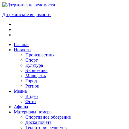
Skip
to
Дзержинские ведомости
content
ОБЩЕСТВЕННО-
ПОЛИТИЧЕСКАЯ
ГОРОДСКАЯ
ГАЗЕТА
Главная
Новости
Происшествия
Спорт
Культура
Экономика
Молодежь
Город
Регион
Медиа
Видео
Фото
Афиша
Материалы номера
Спортивное обозрение
Доска почета
Территория культуры